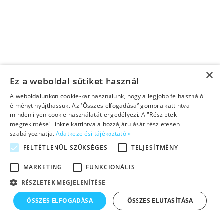
×
Ez a weboldal sütiket használ
A weboldalunkon cookie-kat használunk, hogy a legjobb felhasználói
élményt nyújthassuk. Az “Összes elfogadása” gombra kattintva
minden ilyen cookie használatát engedélyezi. A "Részletek
megtekintése" linkre kattintva a hozzájárulását részletesen
szabályozhatja.
Adatkezelési tájékoztató »
FELTÉTLENÜL SZÜKSÉGES
TELJESÍTMÉNY
MARKETING
FUNKCIONÁLIS
RÉSZLETEK MEGJELENÍTÉSE
ÖSSZES ELFOGADÁSA
ÖSSZES ELUTASÍTÁSA