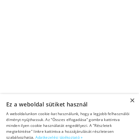
Kapcsolat
Ügyfélszolgálat
×
Ez a weboldal sütiket használ
A weboldalunkon cookie-kat használunk, hogy a legjobb felhasználói
élményt nyújthassuk. Az “Összes elfogadása” gombra kattintva
minden ilyen cookie használatát engedélyezi. A "Részletek
megtekintése" linkre kattintva a hozzájárulását részletesen
©2026 Copyright Helen Doron Group Ltd. – Minden jog fenntartva!
szabályozhatja.
Adatkezelési tájékoztató »