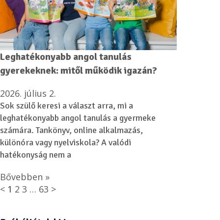
Leghatékonyabb angol tanulás
gyerekeknek: mitől működik igazán?
2026. július 2.
Sok szülő keresi a választ arra, mi a
leghatékonyabb angol tanulás a gyermeke
számára. Tankönyv, online alkalmazás,
különóra vagy nyelviskola? A valódi
hatékonyság nem a
Bővebben »
<
1
2
3
…
63
>