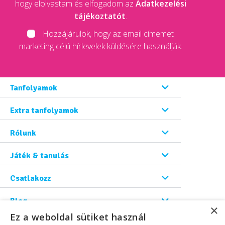
hogy elolvastam és elfogadom az
Adatkezelési
tájékoztatót
.
Hozzájárulok, hogy az email címemet
marketing célú hírlevelek küldésére használják.
Tanfolyamok
Extra tanfolyamok
Rólunk
Játék & tanulás
Csatlakozz
Blog
×
Ez a weboldal sütiket használ
Kapcsolat