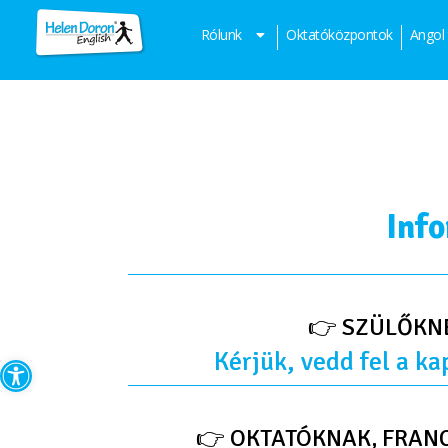
Rólunk
Oktatóközpontok
Angol
Info
👉 SZÜLŐKN
Eszköztár megnyitása
Kérjük, vedd fel a ka
👉 OKTATÓKNAK, FRAN