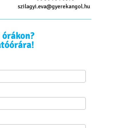
szilagyi.eva@gyerekangol.hu
n órákon?
tóórára!