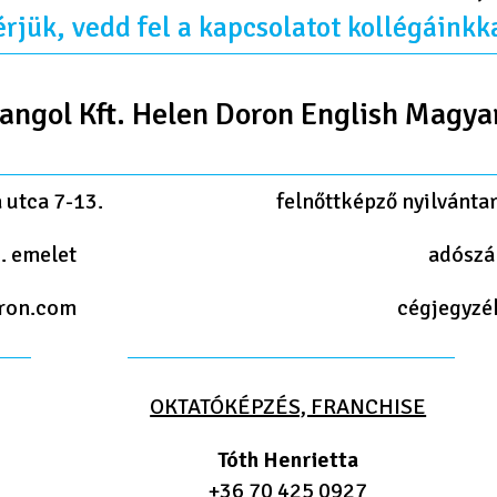
rjük, vedd fel a kapcsolatot kollégáinkk
angol Kft. Helen Doron English Magya
 utca 7-13.
felnőttképző nyilvánta
. emelet
adószá
ron.com
cégjegyzé
OKTATÓKÉPZÉS, FRANCHISE
Tóth Henrietta
+36 70 425 0927