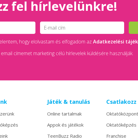
z fel hírlevelünkre!
 kijelentem, hogy elolvastam és elfogadom az
Adatkezelési tájé
email címemet marketing célú hírlevelek küldésére használják.
unk
Játék & tanulás
Csatlakozz
zerünk
Online tartalmak
Oktatóközpon
tóképzés
Appok és játékok
Oktatóképzés
eink
TeenBuzz Radio
Franchise