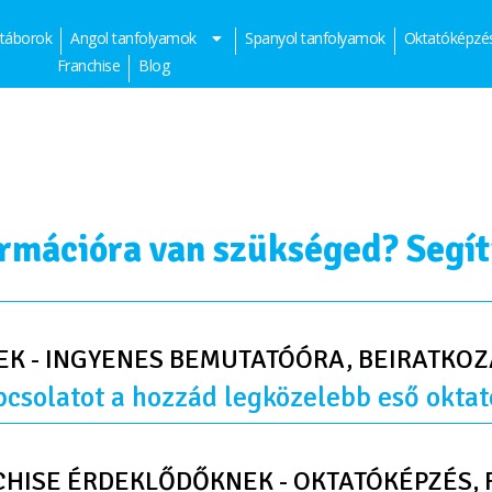
 táborok
Angol tanfolyamok
Spanyol tanfolyamok
Oktatóképzé
Franchise
Blog
rmációra van szükséged? Segí
EK - INGYENES BEMUTATÓÓRA, BEIRATKOZ
pcsolatot a hozzád legközelebb eső oktat
CHISE ÉRDEKLŐDŐKNEK - OKTATÓKÉPZÉS, 