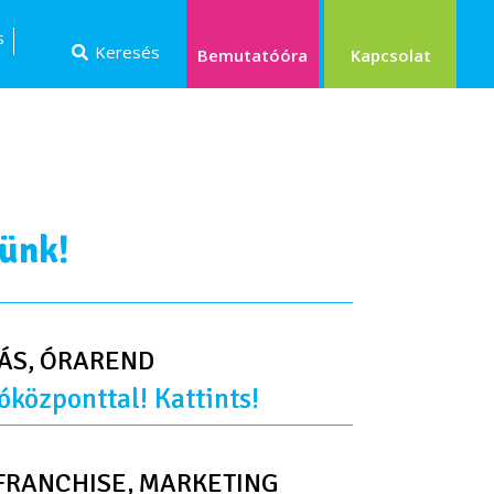
s
Keresés
Kapcsolat
Bemutatóóra
tünk!
ÁS, ÓRAREND
óközponttal! Kattints!
FRANCHISE, MARKETING