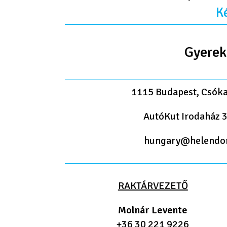
Ké
Gyerek
1115 Budapest, Csóka
AutóKut Irodaház 3
hungary@helendo
RAKTÁRVEZETŐ
Molnár Levente
+36 30 221 9226