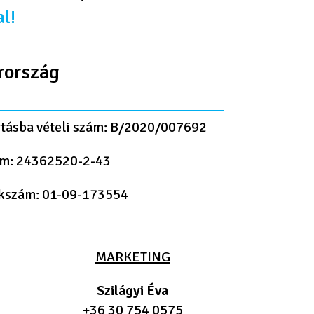
al!
rország
rtásba vételi szám: B/2020/007692
m: 24362520-2-43
kszám: 01-09-173554
MARKETING
Szilágyi Éva
+36 30 754 0575