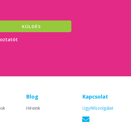
KÜLDÉS
koztatót
.
Blog
Kapcsolat
tok
Híreink
Ügyfélszolgálat