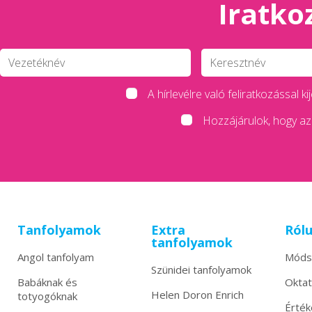
Iratkoz
A hírlevélre való feliratkozással
Hozzájárulok, hogy az 
Tanfolyamok
Extra
Ról
tanfolyamok
Angol tanfolyam
Móds
Szünidei tanfolyamok
Babáknak és
Okta
Helen Doron Enrich
totyogóknak
Érték