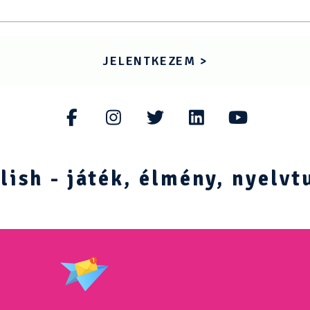
JELENTKEZEM >
ish - játék, élmény, nyelvt