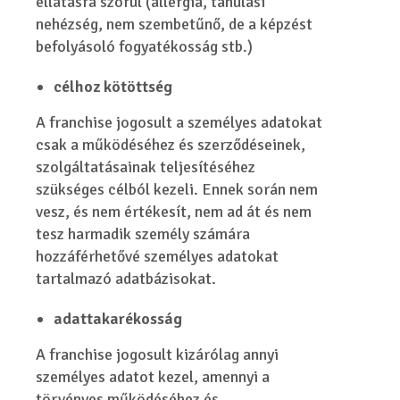
ellátásra szorul (allergia, tanulási
nehézség, nem szembetűnő, de a képzést
befolyásoló fogyatékosság stb.)
célhoz kötöttség
A franchise jogosult a személyes adatokat
csak a működéséhez és szerződéseinek,
szolgáltatásainak teljesítéséhez
szükséges célból kezeli. Ennek során nem
vesz, és nem értékesít, nem ad át és nem
tesz harmadik személy számára
hozzáférhetővé személyes adatokat
tartalmazó adatbázisokat.
adattakarékosság
A franchise jogosult kizárólag annyi
személyes adatot kezel, amennyi a
törvényes működéséhez és