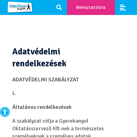
Bemutatóóra
Adatvédelmi
rendelkezések
ADATVÉDELMI SZABÁLYZAT
I.
Eszköztár megnyitása
Általános rendelkezések
A szabályzat célja a Gyerekangol
Oktatásszervező Kft-nek a természetes
személyeknek a személyes adatok