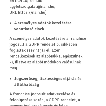
391-1410; E-mail:
ugyfelszolgalat@naih.hu;
URL
https://naih.hu
)
A személyes adatok kezelésére
vonatkozó elvek
A személyes adatok kezelésére a franchise
jogosult a GDPR rendelet 5. cikkében
foglaltak szerint jár el. Ezen
rendelkezések az alábbiakkal egészülnek
ki, illetve az alábbi módokon valósulnak
meg.
Jogszerűség, tisztességes eljárás és
átláthatóság
A franchise jogosult adatkezelése és
feldolgozása során, a GDPR rendelet, a
magyar jogi szabályozás és jelen