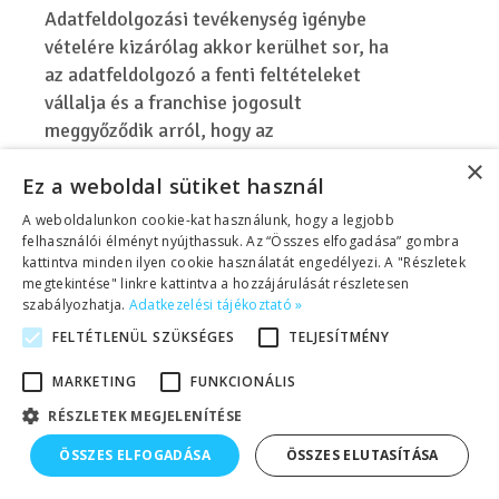
Adatfeldolgozási tevékenység igénybe
vételére kizárólag akkor kerülhet sor, ha
az adatfeldolgozó a fenti feltételeket
vállalja és a franchise jogosult
meggyőződik arról, hogy az
adatfeldolgozó képes a szerződésben
×
Ez a weboldal sütiket használ
foglalt garanciális szabályokat betartani
és az érintettek jogai nem sérülnek.
A weboldalunkon cookie-kat használunk, hogy a legjobb
felhasználói élményt nyújthassuk. Az “Összes elfogadása” gombra
A franchise jogosultak egységes
kattintva minden ilyen cookie használatát engedélyezi. A "Részletek
megtekintése" linkre kattintva a hozzájárulását részletesen
adatkezelésére a Helen Doron Ltd. mint
szabályozhatja.
Adatkezelési tájékoztató »
adatfeldolgozó informatikai platformot
FELTÉTLENÜL SZÜKSÉGES
TELJESÍTMÉNY
biztosít és üzemeltet, amely platformon a
Gyerekangol Kft. mint a Helen Doron
MARKETING
FUNKCIONÁLIS
magyarországi master franchisora további
RÉSZLETEK MEGJELENÍTÉSE
adatfeldolgozási műveleteket végezhet.
ÖSSZES ELFOGADÁSA
ÖSSZES ELUTASÍTÁSA
Az egyes franchise jogosultak a