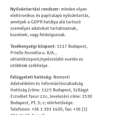
Nyilvántartási rendszer
: minden olyan
elektronikus és papíralapú nyilvántartás,
amelyek a GDPR hatálya alá tartozó
személyes adatokat tartalmaznak,
kezelnek, vagy feldolgoznak.
Tevékenységi központ
: 1117 Budapest,
Prielle Kornélia u. 8/A.,
oktatóközpont/nyelvstúdió esetén ez
utóbbiak székhelye.
Felügyeleti hatóság
: Nemzeti
Adatvédelmi és Információszabadság
Hatóság (címe: 1125 Budapest, Szilágyi
Erzsébet fasor 22c, levelezési címe: 1530
Budapest, Pf..5; c; elérhetősége:
Telefonon: +36 1 391 1400, fax: +36 (1)