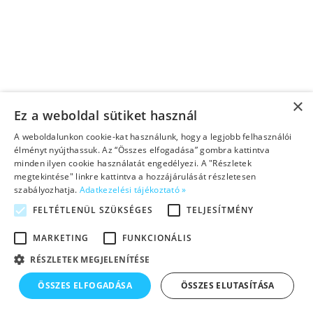
×
Ez a weboldal sütiket használ
A weboldalunkon cookie-kat használunk, hogy a legjobb felhasználói
élményt nyújthassuk. Az “Összes elfogadása” gombra kattintva
minden ilyen cookie használatát engedélyezi. A "Részletek
megtekintése" linkre kattintva a hozzájárulását részletesen
szabályozhatja.
Adatkezelési tájékoztató »
FELTÉTLENÜL SZÜKSÉGES
TELJESÍTMÉNY
MARKETING
FUNKCIONÁLIS
RÉSZLETEK MEGJELENÍTÉSE
ÖSSZES ELFOGADÁSA
ÖSSZES ELUTASÍTÁSA