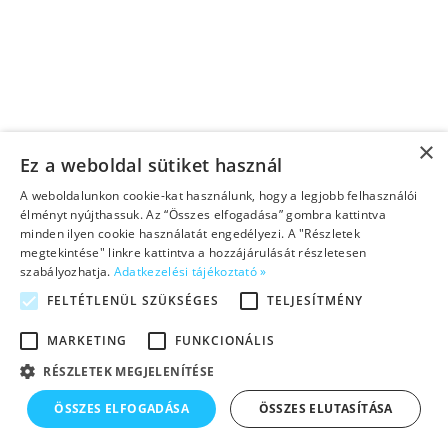
×
Rólunk
Ez a weboldal sütiket használ
Módszerünk
Értékeink
Tudományos háttér
A weboldalunkon cookie-kat használunk, hogy a legjobb felhasználói
élményt nyújthassuk. Az “Összes elfogadása” gombra kattintva
minden ilyen cookie használatát engedélyezi. A "Részletek
megtekintése" linkre kattintva a hozzájárulását részletesen
szabályozhatja.
Adatkezelési tájékoztató »
FELTÉTLENÜL SZÜKSÉGES
TELJESÍTMÉNY
MARKETING
FUNKCIONÁLIS
RÉSZLETEK MEGJELENÍTÉSE
ÖSSZES ELFOGADÁSA
ÖSSZES ELUTASÍTÁSA