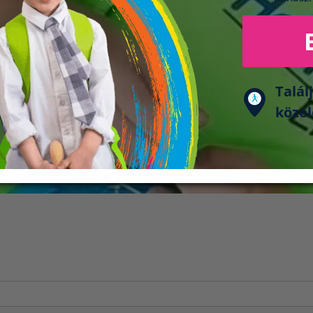
Talál
köze