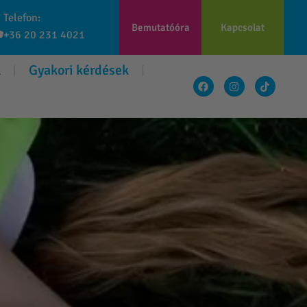
Telefon:
Bemutatóóra
Kapcsolat
+36 20 231 4021
k
Gyakori kérdések