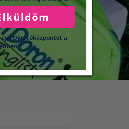
Elküldöm
j egy Oktatóközpontot a
ledben!