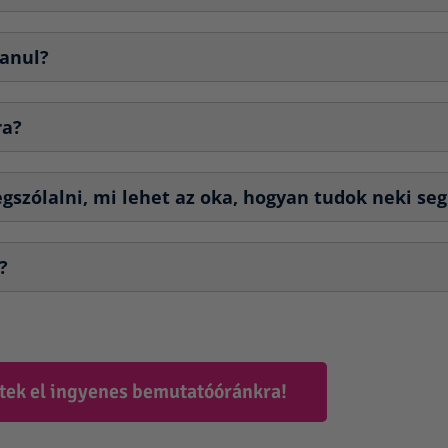
tanul?
ra?
zólalni, mi lehet az oka, hogyan tudok neki seg
?
tek el ingyenes bemutatóóránkra!