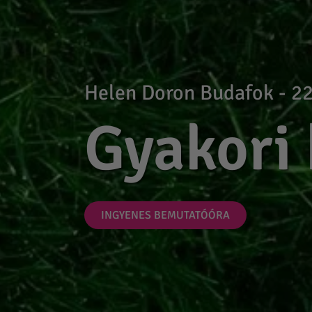
Helen Doron Budafok - 22
Gyakori
INGYENES BEMUTATÓÓRA