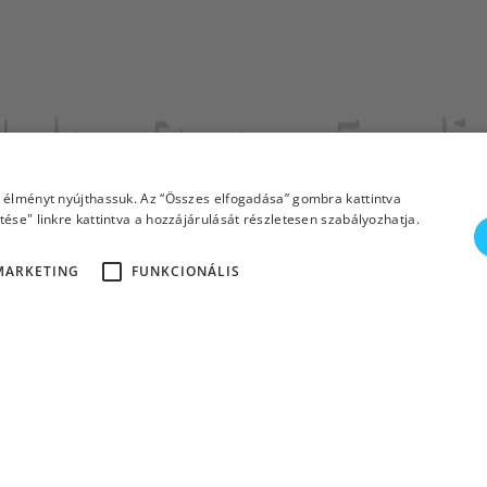
elen Doron Engli
lágában!
i élményt nyújthassuk. Az “Összes elfogadása” gombra kattintva
ése" linkre kattintva a hozzájárulását részletesen szabályozhatja.
MARKETING
FUNKCIONÁLIS