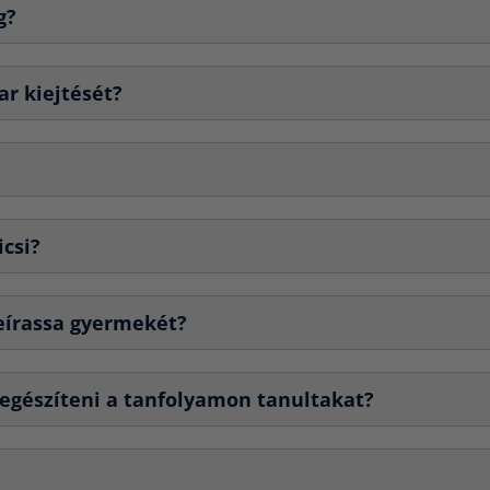
g?
ar kiejtését?
icsi?
beírassa gyermekét?
egészíteni a tanfolyamon tanultakat?