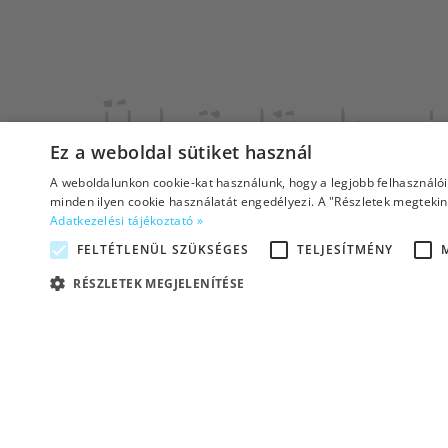
Üdvözlünk a H
Ez a weboldal sütiket használ
vi
A weboldalunkon cookie-kat használunk, hogy a legjobb felhasználó
minden ilyen cookie használatát engedélyezi. A "Részletek megtekint
Adatkezelési tájékoztató »
FELTÉTLENÜL SZÜKSÉGES
TELJESÍTMÉNY
RÉSZLETEK MEGJELENÍTÉSE