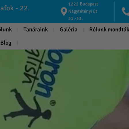
1222 Budapest
afok - 22.
Nagytétényi út
31.-33.
ólunk
Tanáraink
Galéria
Rólunk mondtá
Blog