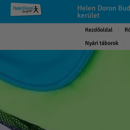
Helen Doron Bud
kerület
Kezdőoldal
R
Nyári táborok