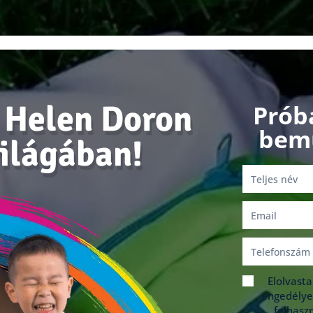
 Helen Doron
Prób
bem
világában!
Elolvast
engedélye
felhasz