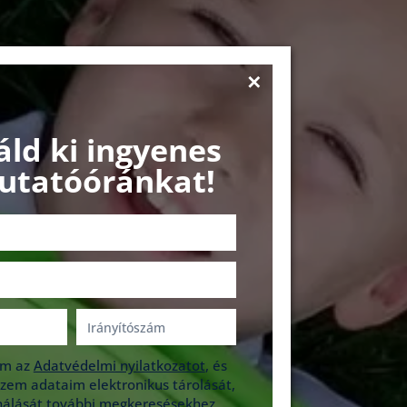
áld ki ingyenes
utatóóránkat!
am az
Adatvédelmi nyilatkozatot
, és
zem adataim elektronikus tárolását,
nálását további megkeresésekhez.