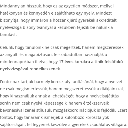
Mindannyian hisszük, hogy ez az egyetlen módszer, mellyel
hatékonyan és könnyedén elsajátítható egy nyelv. Mindezt
bizonyítja, hogy immáron a hozzánk járó gyerekek akkreditált
nyelvvizsga bizonyítvánnyal a kezükben fejezik be nálunk a
tanulást.
Célunk, hogy tanulóink ne csak megértsék, hanem megszeressék
az angolt, és magabiztosan, felszabadultan használják a
mindennapokban illetve, hogy
17 éves korukra a tinik felsőfokú
nyelvvizsgával rendelkezzenek.
Fontosnak tartjuk bármely korosztály tanításánál, hogy a nyelvet
ne csak megismertessük, hanem megszerettessük a diákjainkkal,
hogy kihasználjuk annak a lehetőségét, hogy a nyelvelsajátítás
során nem csak nyelvi képességeik, hanem érzékszerveik
bevonásával zenei stílusuk, mozgáskoordinációjuk is fejlődik. Ezért
fontos, hogy tanáraink ismerjék a különböző korosztályok
sajátosságait, fel legyenek készülve a gyerekek csodálatos világára.