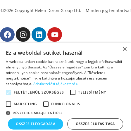
©2026 Copyright Helen Doron Group Ltd. – Minden jog fenntartva!
Adatkezelési tájékoztató
×
Ez a weboldal sütiket használ
Próbáljátok ki ingyenes bemutatóóránkat!
A weboldalunkon cookie-kat használunk, hogy a legjobb felhasználói
élményt nyújthassuk. Az “Összes elfogadása” gombra kattintva
minden ilyen cookie használatát engedélyezi. A "Részletek
megtekintése" linkre kattintva a hozzájárulását részletesen
szabályozhatja.
Adatkezelési tájékoztató »
FELTÉTLENÜL SZÜKSÉGES
TELJESÍTMÉNY
MARKETING
FUNKCIONÁLIS
Elolvastam az
Adatvédelmi nyilatkozatot
, és engedélyezem
adataim elektronikus tárolását, felhasználását további
RÉSZLETEK MEGJELENÍTÉSE
megkeresésekhez.
ÖSSZES ELFOGADÁSA
ÖSSZES ELUTASÍTÁSA
KÜLDÉS