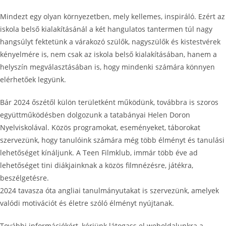
Mindezt egy olyan környezetben, mely kellemes, inspiráló. Ezért az
iskola belső kialakításánál a két hangulatos tantermen túl nagy
hangsúlyt fektetünk a várakozó szülők, nagyszülők és kistestvérek
kényelmére is, nem csak az iskola belső kialakításában, hanem a
helyszín megválasztásában is, hogy mindenki számára könnyen
elérhetőek legyünk.
Bár 2024 őszétől külön területként működünk, továbbra is szoros
együttműködésben dolgozunk a tatabányai Helen Doron
Nyelviskolával. Közös programokat, eseményeket, táborokat
szervezünk, hogy tanulóink számára még több élményt és tanulási
lehetőséget kínáljunk. A Teen Filmklub, immár több éve ad
lehetőséget tini diákjainknak a közös filmnézésre, játékra,
beszélgetésre.
2024 tavasza óta angliai tanulmányutakat is szervezünk, amelyek
valódi motivációt és életre szóló élményt nyújtanak.
További információkért, kérjünk látogass el weboldalunkra a