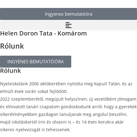
Ingyenes bemutatóóra
Helen Doron Tata - Komárom
Rólunk
INGYENES BEMUTATÓÓRA
Rólunk
Nyelviskolánk 2006 októberében nyitotta meg kapuit Tatán, és az
elmúlt évek során sokat fejlődött.
2022 szeptemberétől, megújult helyszínen, új vezetőként jómagam
és elhivatott tanári csapatom gondoskodunk arról, hogy a gyerekek
sikerélményekben gazdagon tanuljanak meg angolul beszélni,
majd iskoláskortól írni és olvasni is – és 14 éves korukra akár
sikeres nyelvvizsgát is tehessenek.