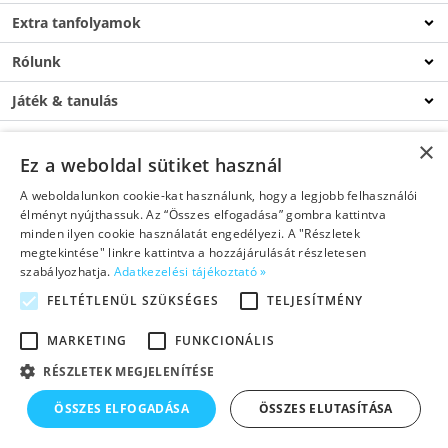
Extra tanfolyamok
Rólunk
Játék & tanulás
Csatlakozz
×
Ez a weboldal sütiket használ
Blog
A weboldalunkon cookie-kat használunk, hogy a legjobb felhasználói
élményt nyújthassuk. Az “Összes elfogadása” gombra kattintva
Kapcsolat
minden ilyen cookie használatát engedélyezi. A "Részletek
megtekintése" linkre kattintva a hozzájárulását részletesen
szabályozhatja.
Adatkezelési tájékoztató »
FELTÉTLENÜL SZÜKSÉGES
TELJESÍTMÉNY
©2026 Copyright Helen Doron Group Ltd. – Minden jog fenntartva!
MARKETING
FUNKCIONÁLIS
RÉSZLETEK MEGJELENÍTÉSE
Adatkezelési tájékoztató
ÖSSZES ELFOGADÁSA
ÖSSZES ELUTASÍTÁSA