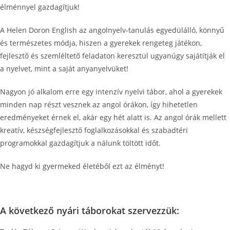
élménnyel gazdagítjuk!
A Helen Doron English az angolnyelv-tanulás egyedülálló, könnyű
és természetes módja, hiszen a gyerekek rengeteg játékon,
fejlesztő és szemléltető feladaton keresztül ugyanúgy sajátítják el
a nyelvet, mint a saját anyanyelvüket!
Nagyon jó alkalom erre egy intenzív nyelvi tábor, ahol a gyerekek
minden nap részt vesznek az angol órákon, így hihetetlen
eredményeket érnek el, akár egy hét alatt is. Az angol órák mellett
kreatív, készségfejlesztő foglalkozásokkal és szabadtéri
programokkal gazdagítjuk a nálunk töltött időt.
Ne hagyd ki gyermeked életéből ezt az élményt!
A következő nyári táborokat szervezzük: