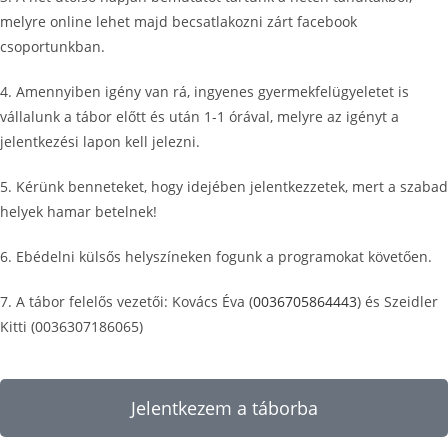
melyre online lehet majd becsatlakozni zárt facebook
csoportunkban.
4. Amennyiben igény van rá, ingyenes gyermekfelügyeletet is
vállalunk a tábor előtt és után 1-1 órával, melyre az igényt a
jelentkezési lapon kell jelezni.
5. Kérünk benneteket, hogy idejében jelentkezzetek, mert a szabad
helyek hamar betelnek!
6. Ebédelni külsős helyszíneken fogunk a programokat követően.
7. A tábor felelős vezetői: Kovács Éva (
0036705864443
) és Szeidler
Kitti (0036307186065)
Jelentkezem a táborba