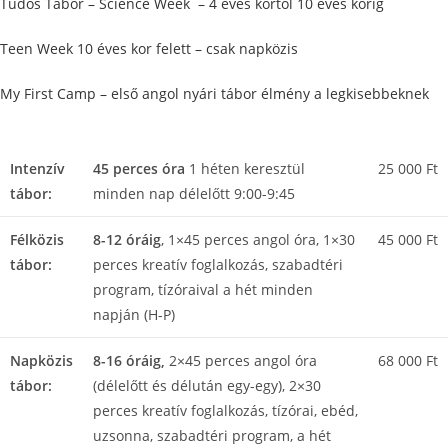
Tudós Tábor – Science Week – 4 éves kortól 10 éves korig
Teen Week 10 éves kor felett – csak napközis
My First Camp – első angol nyári tábor élmény a legkisebbeknek
Intenzív
45 perces óra
1 héten keresztül
25 000 Ft
tábor:
minden nap délelőtt 9:00-9:45
Félközis
8-12 óráig
, 1×45 perces angol óra, 1×30
45 000 Ft
tábor:
perces kreatív foglalkozás, szabadtéri
program, tízóraival a hét minden
napján (H-P)
Napközis
8-16 óráig,
2×45 perces angol óra
68 000 Ft
tábor:
(délelőtt és délután egy-egy), 2×30
perces kreatív foglalkozás, tízórai, ebéd,
uzsonna, szabadtéri program, a hét