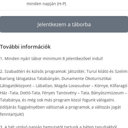
minden napján (H-P)
Jelentkezem a táborba
További információk
1. Minden nyári tábor minimum 8 jelentkezővel indul!
2. Szabadtéri és külsős programok: játszótér, Turul kilátó és Szelim
barlang látogatása Tatabányán, Dunamente Ökoturisztikai
Látogatóközpont – Lábatlan, Magda Lovasudvar – Környe, Kőfaragó
Ház -Tata, Dottó-Tata, Fényes Tanösvény – Tata, Bányászmúzeum –
Tatabánya, és még sok más program közül fogunk válogatni.
(Időjárás függvényében változnak a programok, a változás jogát
fenntartjuk!)
3. A hét utolsó napján bemutatót tartunk a héten tanultakból,