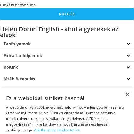
megkeresésekhez.
KÜLDÉS
Helen Doron English - ahol a gyerekek az
elsők!
Tanfolyamok
Extra tanfolyamok
Rólunk
Játék & tanulás
Csatlakozz
×
Ez a weboldal sütiket használ
Blog
A weboldalunkon cookie-kat használunk, hogy a legjobb felhasználói
élményt nyújthassuk. Az “Összes elfogadása” gombra kattintva
Kapcsolat
minden ilyen cookie használatát engedélyezi. A "Részletek
megtekintése" linkre kattintva a hozzájárulását részletesen
szabályozhatja.
Adatkezelési tájékoztató »