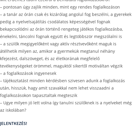
– pontosan úgy zajlik minden, mint egy rendes foglalkozáson
– a tanár az órán csak és kizárólag angolul fog beszélni, a gyerekek
pedig a nyelvelsajátítás csodálatos képességével fognak
bekapcsolódni az órán történő rengeteg játékos foglalkozásba,
énekelni, táncolni fognak együtt és legtöbbször megszólalni is
– a szülők megigyelőként vagy aktív résztvevőként maguk is
átélhetik milyen az, amikor a gyermekük megtanul néhány
kfejezést, dalszöveget, és az életkorának megfelelő
tevékenységeket örömmel, maguktól sikertől motiváltan végzik
– a foglalkozások ingyenesek
– tájékoztatást minden kérdésben szivesen adunk a foglalkozás
után, hisszük, hagy amit szavakkal nem lehet visszaadni a
foglalkozásokon tapasztaltak megteszik
– Ugye milyen jó lett volna így tanulni szülőknek is a nyelveket még
az iskolában?
JELENTKEZÉS!