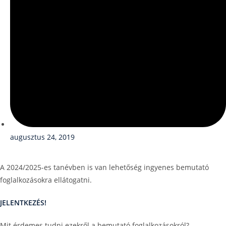
augusztus 24, 2019
A 2024/2025-es tanévben is van lehetőség ingyenes bemutató
foglalkozásokra ellátogatni.
JELENTKEZÉS!
Mit érdemes tudni ezekről a bemutató foglalkozásokról?