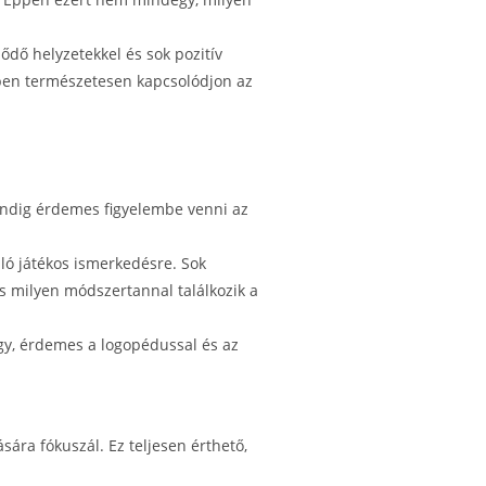
dő helyzetekkel és sok pozitív
özben természetesen kapcsolódjon az
indig érdemes figyelembe venni az
ló játékos ismerkedésre. Sok
s milyen módszertannal találkozik a
gy, érdemes a logopédussal és az
ára fókuszál. Ez teljesen érthető,