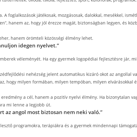
A foglalkozások játékosak, mozgásosak, dalokkal, mesékkel, ismétlő
tsen”, hanem az, hogy jól érezze magát, biztonságban legyen, és k
z teher, hanem örömteli közösségi élmény lehet.
anuljon idegen nyelvet.”
mberek véleményét. Ha egy gyermek logopédiai fejlesztésre jár, m
édfejlődési nehézség jelent automatikus kizáró okot az angollal va
az, hogy milyen formában, milyen tempóban, milyen elvárásokkal é
 eredmény a cél, hanem a pozitív nyelvi élmény. Ha bizonytalan va
ra mi lenne a legjobb út.
ért az angol most biztosan nem neki való.”
jlesztő programokra, terápiákra és a gyermek mindennapi támogatás