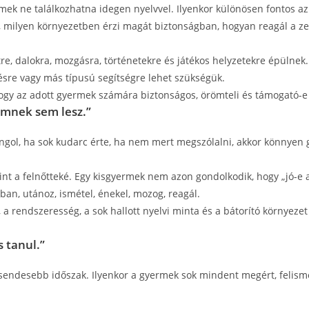
ek ne találkozhatna idegen nyelvvel. Ilyenkor különösen fontos az
 milyen környezetben érzi magát biztonságban, hogyan reagál a zen
re, dalokra, mozgásra, történetekre és játékos helyzetekre épülnek
sre vagy más típusú segítségre lehet szükségük.
hogy az adott gyermek számára biztonságos, örömteli és támogató-e
emnek sem lesz.”
z angol, ha sok kudarc érte, ha nem mert megszólalni, akkor könnyen
nt a felnőtteké. Egy kisgyermek nem azon gondolkodik, hogy „jó-e a
kban, utánoz, ismétel, énekel, mozog, reagál.
, a rendszeresség, a sok hallott nyelvi minta és a bátorító környez
 tanul.”
sendesebb időszak. Ilyenkor a gyermek sok mindent megért, felisme