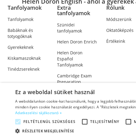
Helen Doron English - ahol a gyerekek 
Tanfolyamok
Extra
Rólunk
tanfolyamok
Tanfolyamok
Módszerünk
Szünidei
Babáknak és
Oktatóképzés
tanfolyamok
totyogóknak
Értékeink
Helen Doron Enrich
Gyerekeknek
Helen Doron
Kiskamaszoknak
Español
Tanfolyamok
Tinédzsereknek
Cambridge Exam
Preparation
Ez a weboldal sütiket használ
A weboldalunkon cookie-kat használunk, hogy a legjobb felhasználó
minden ilyen cookie használatát engedélyezi. A "Részletek megtekint
Adatkezelési tájékoztató »
Adatkezelési tájékoztató
|
Üzletszabályzat (ÁSZF)
©2026 Co
FELTÉTLENÜL SZÜKSÉGES
TELJESÍTMÉNY
RÉSZLETEK MEGJELENÍTÉSE