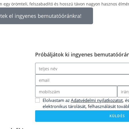
n egy örömteli, felszabadító és hosszú távon nagyon hasznos élmén
tek el ingyenes bemutatóóránkra!
Próbáljátok ki ingyenes bemutatóórán
Elolvastam az
Adatvédelmi nyilatkozatot
, 
elektronikus tárolását, felhasználását tov
KÜLDÉS