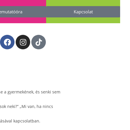
emutatóóra
Kapcsolat
tne a gyermekének, és senki sem
ok neki?” „Mi van, ha nincs
lásával kapcsolatban.