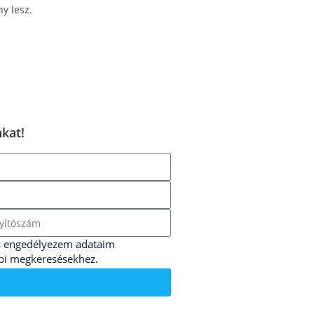
y lesz.
kat!
és engedélyezem adataim
ábbi megkeresésekhez.