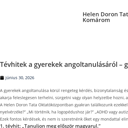
Helen Doron Tat
Komárom
Tévhitek a gyerekek angoltanulásáról – g
június 30, 2026
A gyerekek angoltanulása körül rengeteg kérdés, bizonytalanság és 
akarja feleslegesen terhelni, sürgetni vagy olyan helyzetbe hozni,
A Helen Doron Tata Oktatóközpontban gyakran találkozunk ezekkel a
nyelvérzéke?” „Mi történik, ha logopédushoz jár?” „ADHD vagy auti
Ezek fontos kérdések, és nem is szeretnénk őket egy mondattal eli
1. tévhit: „Tanuljon meg először magyarul.”