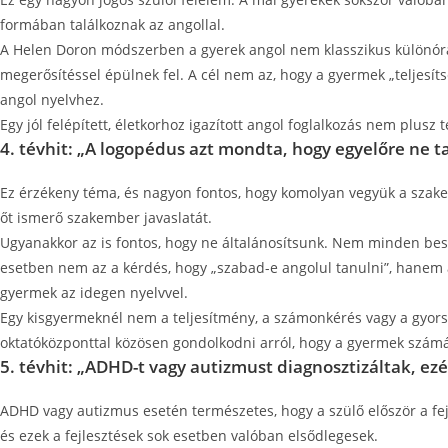
formában találkoznak az angollal.
A Helen Doron módszerben a gyerek angol nem klasszikus különóra. 
megerősítéssel épülnek fel. A cél nem az, hogy a gyermek „teljesí
angol nyelvhez.
Egy jól felépített, életkorhoz igazított angol foglalkozás nem plus
4. tévhit: „A logopédus azt mondta, hogy egyelőre ne t
Ez érzékeny téma, és nagyon fontos, hogy komolyan vegyük a szake
őt ismerő szakember javaslatát.
Ugyanakkor az is fontos, hogy ne általánosítsunk. Nem minden besz
esetben nem az a kérdés, hogy „szabad-e angolul tanulni”, hanem 
gyermek az idegen nyelvvel.
Egy kisgyermeknél nem a teljesítmény, a számonkérés vagy a gyors
oktatóközponttal közösen gondolkodni arról, hogy a gyermek számá
5. tévhit: „ADHD-t vagy autizmust diagnosztizáltak, ez
ADHD vagy autizmus esetén természetes, hogy a szülő először a fe
és ezek a fejlesztések sok esetben valóban elsődlegesek.