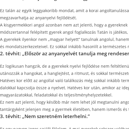
Ez talán az egyik leggyakoribb mondat, amit a korai angoltanulással 
megzavarhatja az anyanyelvi fejlődését.
A kisgyermekkori angol azonban nem azt jelenti, hogy a gyereknek nye
módszertannal felépített gyerek angol foglalkozás Tatán is játékos, 
A gyerekek ilyenkor nem „magyar helyett” tanulnak angolul, hanem a
és mondatszerkezeteivel. Ez sokkal inkább hasonlít a természetes 
2. tévhit: „Először az anyanyelvét tanulja meg rendesen
Ez logikusan hangzik, de a gyerekek nyelvi fejlődése nem feltétle
utánozzák a hangokat, a hanglejtést, a ritmust, és sokkal természe
Hatéves kor előtt az angollal való találkozás még sokkal inkább ter
dalokkal kapcsolja össze a nyelvet. Hatéves kor után, amikor az ide
magyarázatokkal, feladatokkal és teljesítményhelyzetekkel.
Ez nem azt jelenti, hogy később már nem lehet jól megtanulni ango
tantárgyként jelenjen meg a gyermek életében, hanem ismerős és 
3. tévhit: „Nem szeretném leterhelni.”
Ez egy nagyon jogos szülői félelem. A mai gyerekek sokszor valóban