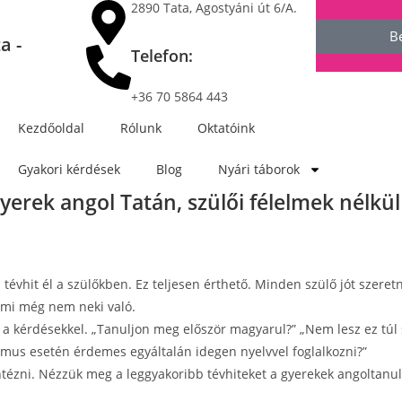
2890 Tata, Agostyáni út 6/A.
B
a -
Telefon:
+36 70 5864 443
Kezdőoldal
Rólunk
Oktatóink
Gyakori kérdések
Blog
Nyári táborok
yerek angol Tatán, szülői félelmek nélkül
tévhit él a szülőkben. Ez teljesen érthető. Minden szülő jót szere
 ami még nem neki való.
 kérdésekkel. „Tanuljon meg először magyarul?” „Nem lesz ez túl s
zmus esetén érdemes egyáltalán idegen nyelvvel foglalkozni?”
ntézni. Nézzük meg a leggyakoribb tévhiteket a gyerekek angoltanu