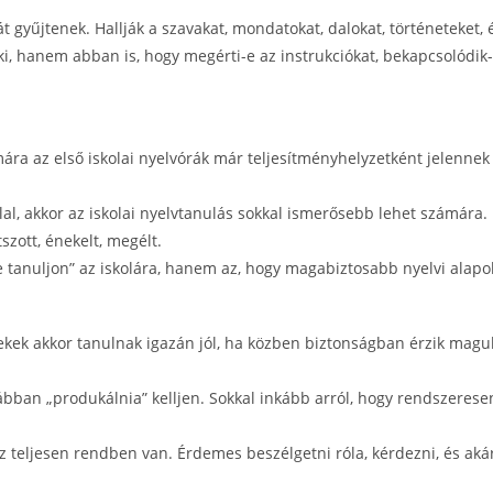
 gyűjtenek. Hallják a szavakat, mondatokat, dalokat, történeteket,
 hanem abban is, hogy megérti-e az instrukciókat, bekapcsolódik-e 
a az első iskolai nyelvórák már teljesítményhelyzetként jelennek meg
al, akkor az iskolai nyelvtanulás sokkal ismerősebb lehet számára.
szott, énekelt, megélt.
 tanuljon” az iskolára, hanem az, hogy magabiztosabb nyelvi alapok
ek akkor tanulnak igazán jól, ha közben biztonságban érzik maguk
ábban „produkálnia” kelljen. Sokkal inkább arról, hogy rendszere
az teljesen rendben van. Érdemes beszélgetni róla, kérdezni, és a