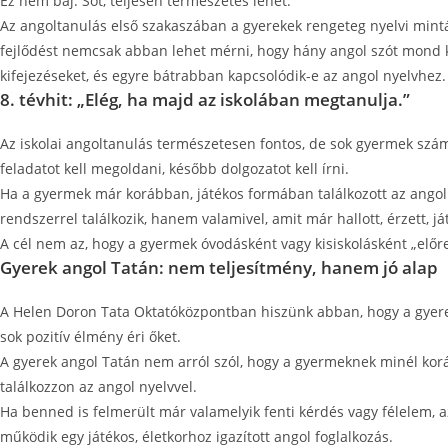
Ez nem baj. Sőt, teljesen természetes lehet.
Az angoltanulás első szakaszában a gyerekek rengeteg nyelvi mintát
fejlődést nemcsak abban lehet mérni, hogy hány angol szót mond ki,
kifejezéseket, és egyre bátrabban kapcsolódik-e az angol nyelvhez.
8. tévhit: „Elég, ha majd az iskolában megtanulja.”
Az iskolai angoltanulás természetesen fontos, de sok gyermek számár
feladatot kell megoldani, később dolgozatot kell írni.
Ha a gyermek már korábban, játékos formában találkozott az angoll
rendszerrel találkozik, hanem valamivel, amit már hallott, érzett, ját
A cél nem az, hogy a gyermek óvodásként vagy kisiskolásként „előre
Gyerek angol Tatán: nem teljesítmény, hanem jó alap
A Helen Doron Tata Oktatóközpontban hiszünk abban, hogy a gyerek
sok pozitív élmény éri őket.
A gyerek angol Tatán nem arról szól, hogy a gyermeknek minél kor
találkozzon az angol nyelvvel.
Ha benned is felmerült már valamelyik fenti kérdés vagy félelem, 
működik egy játékos, életkorhoz igazított angol foglalkozás.