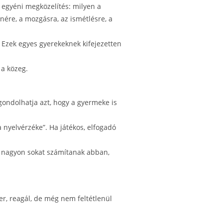
 egyéni megközelítés: milyen a
ére, a mozgásra, az ismétlésre, a
. Ezek egyes gyerekeknek kifejezetten
 a közeg.
 gondolhatja azt, hogy a gyermeke is
 nyelvérzéke”. Ha játékos, elfogadó
et nagyon sokat számítanak abban,
r, reagál, de még nem feltétlenül