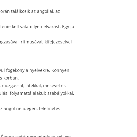
rán találkozik az angollal, az
tenie kell valamilyen elvárást. Egy jó
zásával, ritmusával, kifejezéseivel
vül fogékony a nyelvekre. Könnyen
ás korban.
, mozgással, játékkal, mesével és
lási folyamattá alakul: szabályokkal,
z angol ne idegen, félelmetes
ok. Éppen ezért nem mindegy, milyen