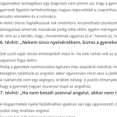
Ugyanakkor önmagában egy diagnózis nem jelenti azt, hogy a gyerm
gyermek figyelmi terhelhetősége, hogyan kapcsolódik a csoporthoz,
vizuális elemekre és a rutinokra.
A Helen Doron foglalkozások sok ismétlésre, kiszámítható szerkezet
támogatóak lehetnek, másoknak pedig több időre, egyéni mérlegelé
Itt sem az a kérdés, hogy „mindenkinek ugyanaz jó-e”, hanem az, 
6. tévhit: „Nekem sincs nyelvérzékem, biztos a gyerek
Sok szülő saját iskolai élményeiből indul ki. Ha neki nehéz volt a
ugyanezt fogja átélni.
Pedig a gyerekek nyelvtanulása egészen más alapokról indulhat, mi
közegben találkozik az angollal, akkor egyszerűen részt vesz a játé
A nyelvérzék nem egy végleges, öröklött bélyeg. A pozitív élmények
hogy a gyermek hogyan viszonyul majd az angolhoz.
7. tévhit: „Ha nem beszél azonnal angolul, akkor nem is
A kisgyermekek nyelvi fejlődésében gyakran van egy úgynevezett c
szólal meg önállóan angolul.