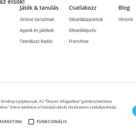
az elsők!
Játék & tanulás
Csatlakozz
Blog
Online tartalmak
Oktatóközpontok
Híreink
Appok és játékok
Oktatóképzés
TeenBuzz Radio
Franchise
i élményt nyújthassuk. Az “Összes elfogadása” gombra kattintva
ése" linkre kattintva a hozzájárulását részletesen szabályozhatja.
pyright Helen Doron Group Ltd. | Minden jog
MARKETING
FUNKCIONÁLIS
fenntartva!