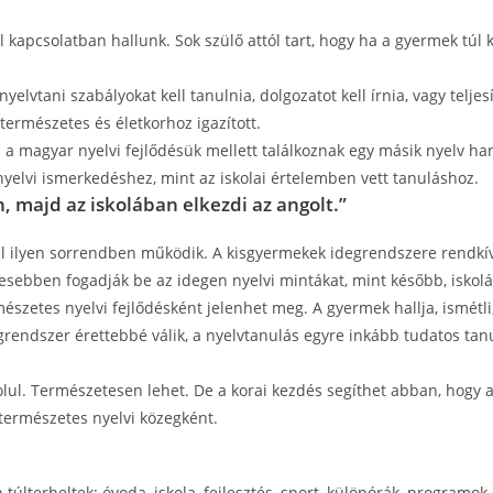
kapcsolatban hallunk. Sok szülő attól tart, hogy ha a gyermek túl ko
lvtani szabályokat kell tanulnia, dolgozatot kell írnia, vagy teljesí
természetes és életkorhoz igazított.
 magyar nyelvi fejlődésük mellett találkoznak egy másik nyelv hang
nyelvi ismerkedéshez, mint az iskolai értelemben vett tanuláshoz.
, majd az iskolában elkezdi az angolt.”
nül ilyen sorrendben működik. A kisgyermekek idegrendszere rendkí
tesebben fogadják be az idegen nyelvi mintákat, mint később, iskol
mészetes nyelvi fejlődésként jelenhet meg. A gyermek hallja, ismétli
grendszer érettebbé válik, a nyelvtanulás egyre inkább tudatos tanu
lul. Természetesen lehet. De a korai kezdés segíthet abban, hogy a
természetes nyelvi közegként.
 túlterheltek: óvoda, iskola, fejlesztés, sport, különórák, program