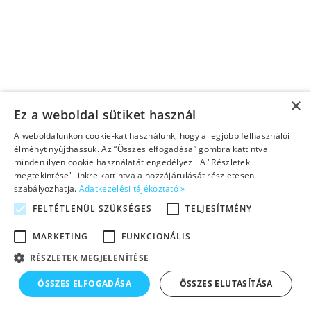
×
Ez a weboldal sütiket használ
A weboldalunkon cookie-kat használunk, hogy a legjobb felhasználói
élményt nyújthassuk. Az “Összes elfogadása” gombra kattintva
minden ilyen cookie használatát engedélyezi. A "Részletek
megtekintése" linkre kattintva a hozzájárulását részletesen
szabályozhatja.
Adatkezelési tájékoztató »
FELTÉTLENÜL SZÜKSÉGES
TELJESÍTMÉNY
MARKETING
FUNKCIONÁLIS
RÉSZLETEK MEGJELENÍTÉSE
ÖSSZES ELFOGADÁSA
ÖSSZES ELUTASÍTÁSA