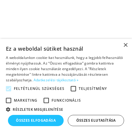
×
Ez a weboldal sütiket használ
A weboldalunkon cookie-kat használunk, hogy a legjobb felhasználói
élményt nyújthassuk. Az “Összes elfogadása” gombra kattintva
minden ilyen cookie használatát engedélyezi. A "Részletek
megtekintése" linkre kattintva a hozzájárulását részletesen
szabályozhatja.
Adatkezelési tájékoztató »
FELTÉTLENÜL SZÜKSÉGES
TELJESÍTMÉNY
MARKETING
FUNKCIONÁLIS
RÉSZLETEK MEGJELENÍTÉSE
ÖSSZES ELFOGADÁSA
ÖSSZES ELUTASÍTÁSA