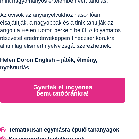
mint hagyományos értelemben vett tanulás.
Az ovisok az anyanyelvükhöz hasonlóan
elsajátítják, a nagyobbak és a tinik tanulják az
angolt a Helen Doron berkein belül. A folyamatos
részvétel eredményeképpen tinédzser korukra
államilag elismert nyelvvizsgát szerezhetnek.
Helen Doron English – játék, élmény,
nyelvtudás.
Gyertek el ingyenes
bemutatóóránkra!
Tematikusan egymásra épülő tananyagok
Kis csoportos foglalkozások