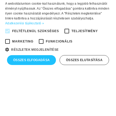
A weboldalunkon cookie-kat használunk, hogy a legjobb felhasználói
lehető legjobb oktatásban részesüljön.
élményt nyújthassuk. Az “Összes elfogadása” gombra kattintva minden
ilyen cookie használatát engedélyezi. A "Részletek megtekintése"
Szeretnénk, hozzájárulni ahhoz, hogy a
linkre kattintva a hozzájárulását részletesen szabályozhatja.
gyermekkoruk tele legyen lehetőségekkel,
Adatkezelési tájékoztató »
magabiztossággal és rengeteg örömmel. Ebben
FELTÉTLENÜL SZÜKSÉGES
TELJESÍTMÉNY
nyújtanak segítséget a Helen Doron English
MARKETING
FUNKCIONÁLIS
különleges oktatási módszerei, fantasztikus
tananyagaink és kiválóan képzett minden
RÉSZLETEK MEGJELENÍTÉSE
oktatóink minden család számára.
ÖSSZES ELFOGADÁSA
ÖSSZES ELUTASÍTÁSA
Hiszünk abban, hogy a nálunk tanuló gyerekek
mentálisan, fizikailag és érzelmileg is egészséges
felnőttekké válhatnak.