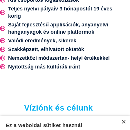
Teljes nyelvi pályaív 3 hónapostól 19 éves
korig
Saját fejlesztésű applikációk, anyanyelvi
hanganyagok és online platformok
Valódi eredmények, sikerek
Szakképzett, elhivatott oktatók
Nemzetközi módszertan- helyi értékekkel
Nyitottság más kultúrák iránt
Víziónk és célunk
×
Víziónk és célunk, hogy minden nálunk tanuló
Ez a weboldal sütiket használ
gyermek – a babáktól egészen a tinédzserekig – a