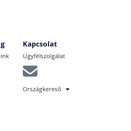
tájékoztatót
.
og
Kapcsolat
eink
Ügyfélszolgálat
Országkereső