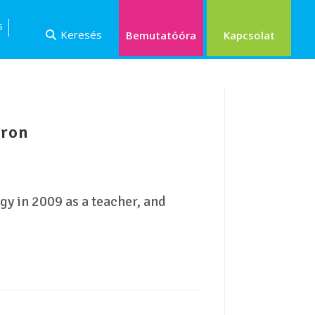
s
Keresés
Kapcsolat
Bemutatóóra
oron
gy in 2009 as a teacher, and