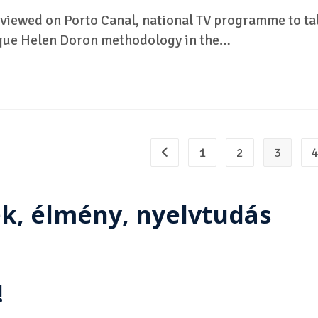
viewed on Porto Canal, national TV programme to ta
ique Helen Doron methodology in the…
1
2
3
ék, élmény, nyelvtudás
!