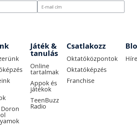
, hogy elolvastam és elfogadom az
Adatkezelési 
ng célú hírlevelek küldésére használják.
unk
Játék &
Csatlakozz
Bl
tanulás
zerünk
Oktatóközpontok
Hír
Online
óképzés
Oktatóképzés
tartalmak
eink
Franchise
Appok és
játékok
ok
TeenBuzz
Radio
 Doron
ol
lyamok