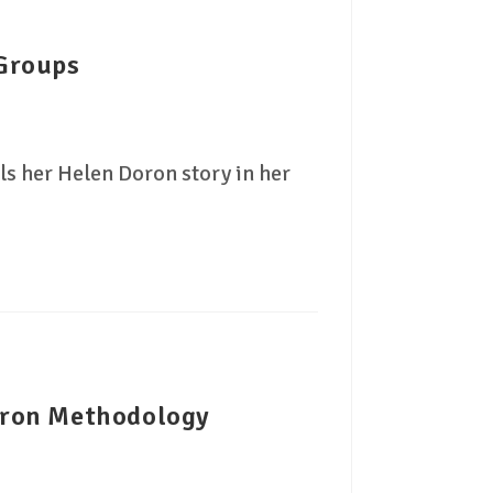
 Groups
ls her Helen Doron story in her
oron Methodology