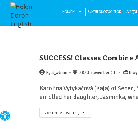
Rólunk
Oktatóközpontok
Angol
SUCCESS! Classes Combine A
Eyal_admin
2023. november 21.
Blog 
Karolína Vytykačová (Kaja) of Senec, 
enrolled her daughter, Jasminka, wh
Eszköztár megnyitása
Continue Reading