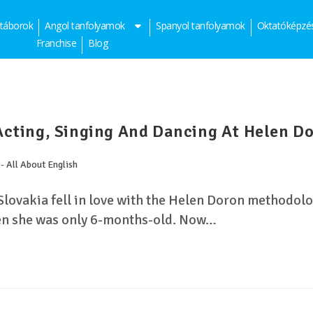
 táborok
Angol tanfolyamok
Spanyol tanfolyamok
Oktatóképzé
Franchise
Blog
cting, Singing And Dancing At Helen D
- All About English
Slovakia fell in love with the Helen Doron methodolo
en she was only 6-months-old. Now…