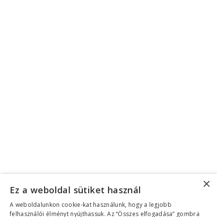
Adatkezelési tájékoztató
Felhasználási feltételek
Facebook
Instagram
Twitter
Linkedin
Youtube
Facebook
Instagram
Twitter
Linkedin
Youtube
Adatkezelési tájékoztató
|
Üzletszabályzat (ÁSZF)
©2026 Copyright Helen Doron Group Ltd |
Minden jog fenntartva!
Megszakítás
Eszköztár megnyitása
Akadálymentesítés eszközei
×
Ez a weboldal sütiket használ
Betűméret növelése
A weboldalunkon cookie-kat használunk, hogy a legjobb
Betűméret csökkentése
felhasználói élményt nyújthassuk. Az “Összes elfogadása” gombra