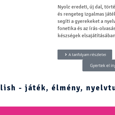
Nyolc eredeti, új dal, tört
és rengeteg izgalmas játé
segíti a gyerekeket a nyel
fonetika és az írás-olvasá
készségek elsajátításában
A tanfolyam részletei
Gyertek el i
ish - játék, élmény, nyelvt