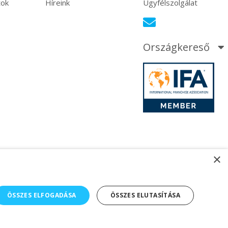
tok
Híreink
Ügyfélszolgálat
Országkereső
×
ÖSSZES ELFOGADÁSA
ÖSSZES ELUTASÍTÁSA