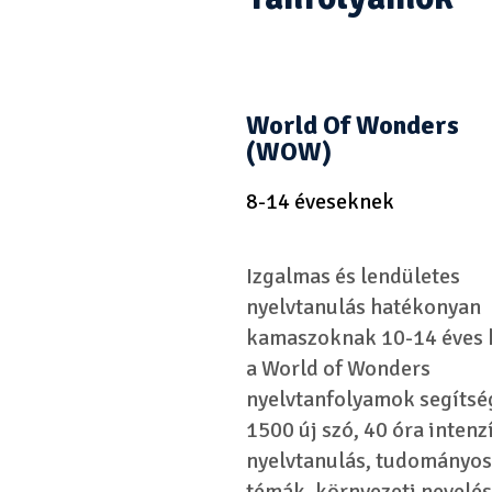
World Of Wonders
(WOW)
8-14 éveseknek
Izgalmas és lendületes
nyelvtanulás hatékonyan
kamaszoknak 10-14 éves 
a World of Wonders
nyelvtanfolyamok segítsé
1500 új szó, 40 óra intenz
nyelvtanulás, tudományos
témák, környezeti nevelés