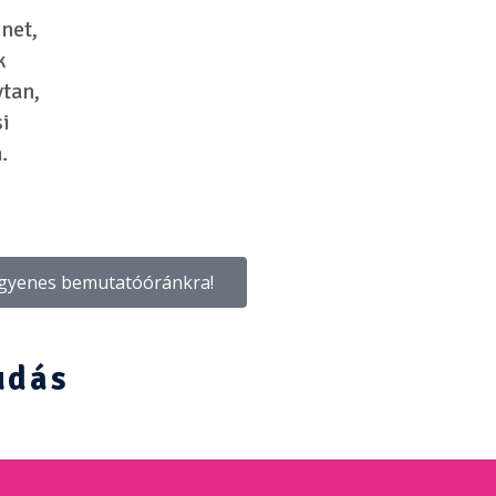
énet,
k
vtan,
si
.
ngyenes bemutatóóránkra!
udás