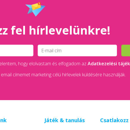
z fel hírlevelünkre!
 kijelentem, hogy elolvastam és elfogadom az
Adatkezelési tájé
email címemet marketing célú hírlevelek küldésére használják.
unk
Játék & tanulás
Csatlakozz