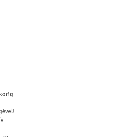
korig
gével!
ív
, az