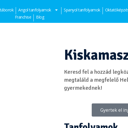
 táborok
Angol tanfolyamok
Spanyol tanfolyamok
Oktatóképzé
Franchise
Blog
Kiskamasz
Keresd fel a hozzád legk
megtaláld a megfelelő He
gyermekednek!
Gyertek el i
Tanfolyamok