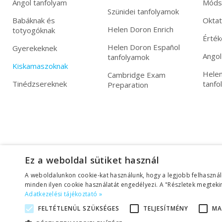
Angol tanfolyam
Móds
Szünidei tanfolyamok
Babáknak és
Okta
Helen Doron Enrich
totyogóknak
Érték
Helen Doron Español
Gyerekeknek
Angol
tanfolyamok
Kiskamaszoknak
Helen
Cambridge Exam
Tinédzsereknek
tanfo
Preparation
Ez a weboldal sütiket használ
A weboldalunkon cookie-kat használunk, hogy a legjobb felhasznál
minden ilyen cookie használatát engedélyezi. A "Részletek megtekin
Adatkezelési tájékoztató »
FELTÉTLENÜL SZÜKSÉGES
TELJESÍTMÉNY
MA
Adatkezelési tájékoztató
|
Üzletszabályzat (ÁSZF)