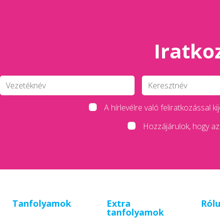
Iratkoz
A hírlevélre való feliratkozással
Hozzájárulok, hogy az 
Tanfolyamok
Extra
Ról
tanfolyamok