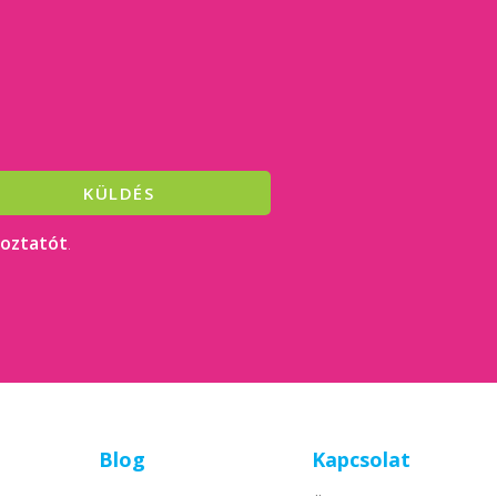
KÜLDÉS
koztatót
.
Blog
Kapcsolat