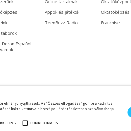
zerünk
Online tartalmak
Oktatóközpon
tóképzés
Appok és játékok
Oktatóképzés
eink
TeenBuzz Radio
Franchise
 táborok
 Doron Español
lyamok
ói élményt nyújthassuk. Az “Összes elfogadása” gombra kattintva
tése" linkre kattintva a hozzájárulását részletesen szabályozhatja.
RKETING
FUNKCIONÁLIS
©2026 Copyright Helen Doron Group Ltd | Minden jog fenntartva!