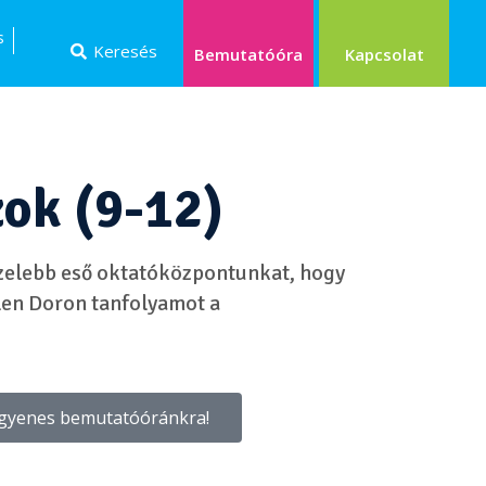
s
Keresés
Kapcsolat
Bemutatóóra
ok (9-12)
özelebb eső oktatóközpontunkat, hogy
len Doron tanfolyamot a
ngyenes bemutatóóránkra!