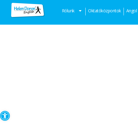
Rólunk
Oktatóközpontok
Angol
Eszköztár megnyitása