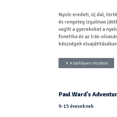
Nyolc eredeti, új dal, tört
és rengeteg izgalmas játé
segíti a gyerekeket a nyel
fonetika és az írás-olvasá
készségek elsajátításában
A tanfolyam részletei
Paul Ward’s Adventu
9-15 éveseknek