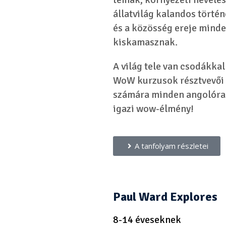
állatvilág kalandos történ
és a közösség ereje mind
kiskamasznak.
A világ tele van csodákkal
WoW kurzusok résztvevői
számára minden angolóra
igazi wow-élmény!
A tanfolyam részletei
Paul Ward Explores
8-14 éveseknek