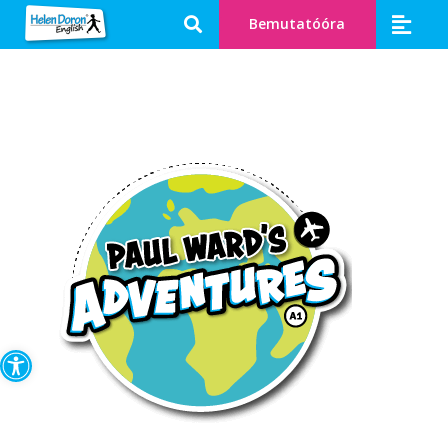
Bemutatóóra
Eszköztár megnyitása