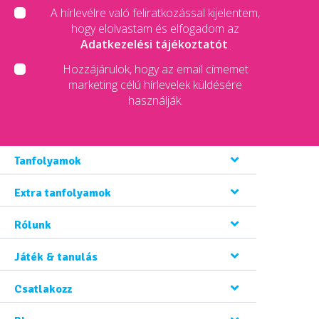
A hírlevélre való feliratkozással kijelentem,
hogy elolvastam és elfogadom az
Adatkezelési tájékoztatót
.
Hozzájárulok, hogy az email címemet
marketing célú hírlevelek küldésére
használják.
Tanfolyamok
Extra tanfolyamok
Rólunk
Játék & tanulás
Csatlakozz