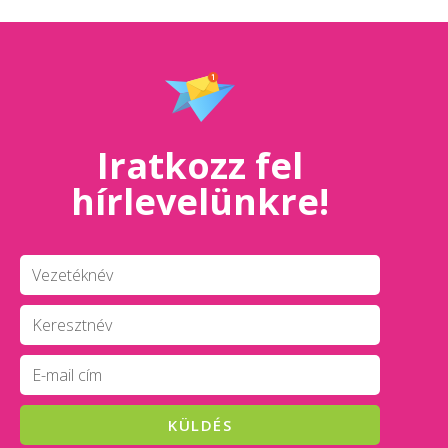
Iratkozz fel
hírlevelünkre!
KÜLDÉS