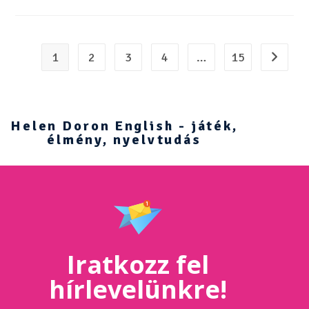
1
2
3
4
…
15
Helen Doron English - játék,
élmény, nyelvtudás
Iratkozz fel
hírlevelünkre!