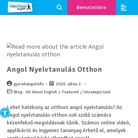
Bemutatóóra
Angol tanf
Spanyol tan
Angol Nyelvtanulás Otthon
gyerekangolinfo
2026. július 2.
Blog - All About English
/
Featured
/
Uncategorized
Eszköztár megnyitása
Lehet hatékony az otthoni angol nyelvtanulás? Az
angol nyelvtanulás otthon sok szülő számára
kézenfekvő megoldásnak tűnik. Számos online videó,
applikáció és ingyenes tananyag érhető el, amelyek