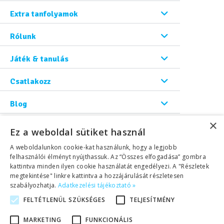
Extra tanfolyamok
Rólunk
Játék & tanulás
Csatlakozz
Blog
×
Kapcsolat
Ez a weboldal sütiket használ
A weboldalunkon cookie-kat használunk, hogy a legjobb
felhasználói élményt nyújthassuk. Az “Összes elfogadása” gombra
kattintva minden ilyen cookie használatát engedélyezi. A "Részletek
megtekintése" linkre kattintva a hozzájárulását részletesen
szabályozhatja.
Adatkezelési tájékoztató »
FELTÉTLENÜL SZÜKSÉGES
TELJESÍTMÉNY
©2026 Copyright Helen Doron Group Ltd | All rights reserved.
MARKETING
FUNKCIONÁLIS