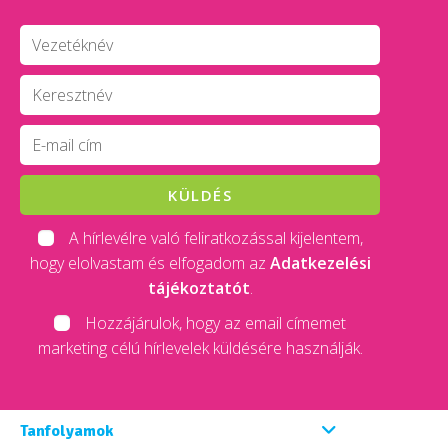
KÜLDÉS
A hírlevélre való feliratkozással kijelentem,
hogy elolvastam és elfogadom az
Adatkezelési
tájékoztatót
.
Hozzájárulok, hogy az email címemet
marketing célú hírlevelek küldésére használják.
Tanfolyamok