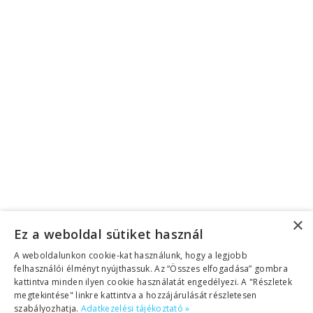
Felhasználási feltételek
Facebook
Instagram
Twitter
Linkedin
Youtube
Facebook
Instagram
Twitter
Linkedin
Youtube
Adatkezelési tájékoztató
|
Üzletszabályzat (ÁSZF)
©2026 Copyright Helen Doron Group Ltd |
Minden jog fenntartva!
Megszakítás
Eszköztár megnyitása
×
Ez a weboldal sütiket használ
Akadálymentesítés eszközei
A weboldalunkon cookie-kat használunk, hogy a legjobb
Betűméret növelése
felhasználói élményt nyújthassuk. Az “Összes elfogadása” gombra
kattintva minden ilyen cookie használatát engedélyezi. A "Részletek
Betűméret csökkentése
megtekintése" linkre kattintva a hozzájárulását részletesen
Szürkeárnyalatos
szabályozhatja.
Adatkezelési tájékoztató »