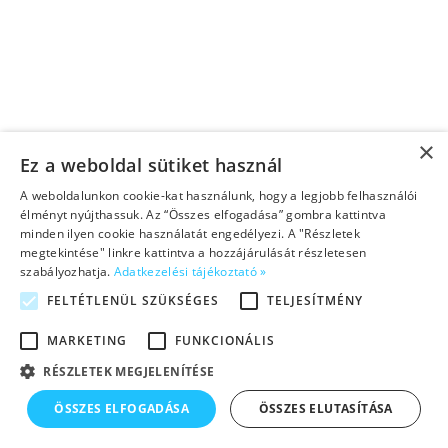
Helen Doron Español Courses
Cambridge Exam Preparation
×
Ez a weboldal sütiket használ
A weboldalunkon cookie-kat használunk, hogy a legjobb felhasználói
élményt nyújthassuk. Az “Összes elfogadása” gombra kattintva
minden ilyen cookie használatát engedélyezi. A "Részletek
megtekintése" linkre kattintva a hozzájárulását részletesen
szabályozhatja.
Adatkezelési tájékoztató »
FELTÉTLENÜL SZÜKSÉGES
TELJESÍTMÉNY
MARKETING
FUNKCIONÁLIS
RÉSZLETEK MEGJELENÍTÉSE
ÖSSZES ELFOGADÁSA
ÖSSZES ELUTASÍTÁSA