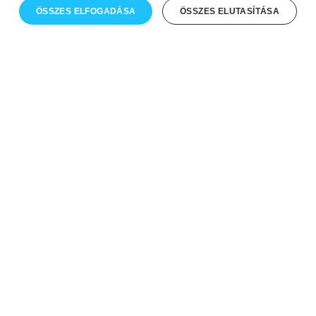
ÖSSZES ELFOGADÁSA
ÖSSZES ELUTASÍTÁSA
Próbáljátok ki ingyenes
bemutatóóránkat!