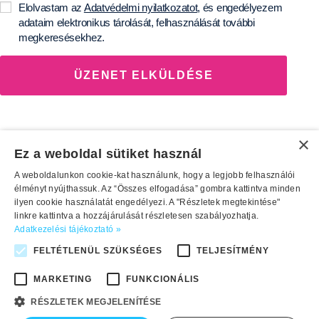
Elolvastam az
Adatvédelmi nyilatkozatot
, és engedélyezem
adataim elektronikus tárolását, felhasználását további
megkeresésekhez.
ÜZENET ELKÜLDÉSE
×
Ez a weboldal sütiket használ
A weboldalunkon cookie-kat használunk, hogy a legjobb felhasználói
élményt nyújthassuk. Az “Összes elfogadása” gombra kattintva minden
ilyen cookie használatát engedélyezi. A "Részletek megtekintése"
linkre kattintva a hozzájárulását részletesen szabályozhatja.
Adatkezelési tájékoztató »
FELTÉTLENÜL SZÜKSÉGES
TELJESÍTMÉNY
MARKETING
FUNKCIONÁLIS
RÉSZLETEK MEGJELENÍTÉSE