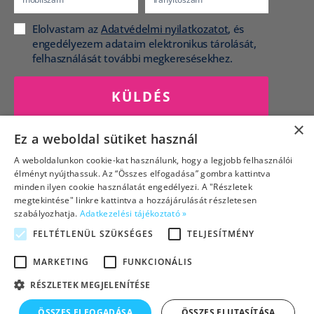
Elolvastam az
Adatvédelmi nyilatkozatot
, és
engedélyezem adataim elektronikus tárolását,
felhasználását további megkeresésekhez.
KÜLDÉS