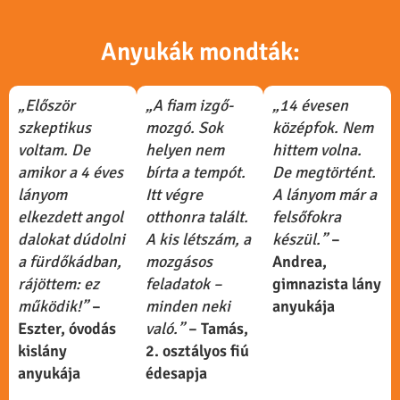
Anyukák mondták:
„Először
„A fiam izgő-
„14 évesen
szkeptikus
mozgó. Sok
középfok. Nem
voltam. De
helyen nem
hittem volna.
amikor a 4 éves
bírta a tempót.
De megtörtént.
lányom
Itt végre
A lányom már a
elkezdett angol
otthonra talált.
felsőfokra
dalokat dúdolni
A kis létszám, a
készül.”
–
a fürdőkádban,
mozgásos
Andrea,
rájöttem: ez
feladatok –
gimnazista lány
működik!”
–
minden neki
anyukája
Eszter, óvodás
való.”
– Tamás,
kislány
2. osztályos fiú
anyukája
édesapja