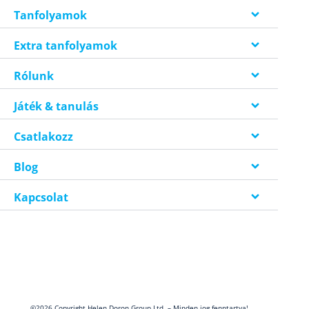
Tanfolyamok
Extra tanfolyamok
Rólunk
Játék & tanulás
Csatlakozz
Blog
Kapcsolat
©2026 Copyright Helen Doron Group Ltd. – Minden jog fenntartva!