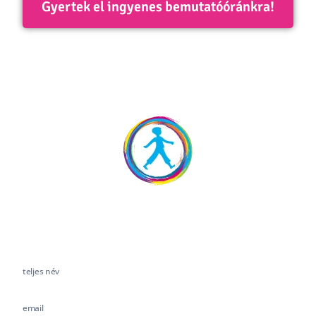
Gyertek el ingyenes bemutatóóránkra!
Próbáljátok ki ingyenes
bemutatóóránkat!