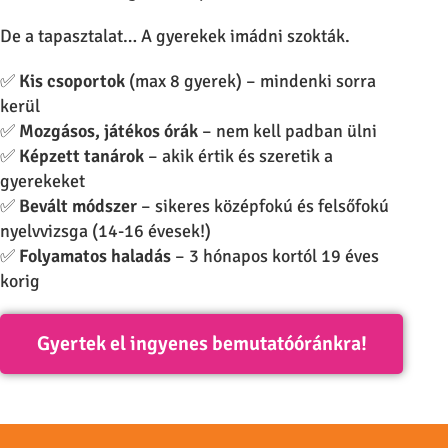
De a tapasztalat…
A gyerekek imádni szokták.
✅
Kis csoportok
(max 8 gyerek) – mindenki sorra
kerül
✅
Mozgásos, játékos órák
– nem kell padban ülni
✅
Képzett tanárok
– akik értik és szeretik a
gyerekeket
✅
Bevált módszer
– sikeres középfokú és felsőfokú
nyelvvizsga (14-16 évesek!)
✅
Folyamatos haladás
– 3 hónapos kortól 19 éves
korig
Gyertek el ingyenes bemutatóóránkra!