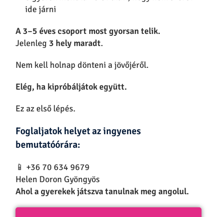
ide járni
A 3–5 éves csoport most gyorsan telik.
Jelenleg
3 hely maradt
.
Nem kell holnap dönteni a jövőjéről.
Elég, ha kipróbáljátok együtt.
Ez az első lépés.
Foglaljatok helyet az ingyenes
bemutatóórára:
📱 +36 70 634 9679
Helen Doron Gyöngyös
Ahol a gyerekek játszva tanulnak meg angolul.