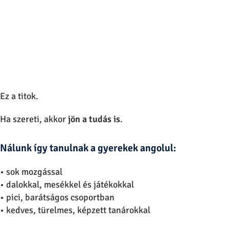
A gyerekek még
játszva szívják magukba a nyelvet
.
Nem kell magolni, nem kell padban ülni, nem kell
„tanulni”.
Egyszerűen csak élvezi.
Ez a titok.
Ha szereti, akkor
jön a tudás is
.
Nálunk így tanulnak a gyerekek angolul:
• sok mozgással
• dalokkal, mesékkel és játékokkal
• pici, barátságos csoportban
• kedves, türelmes, képzett tanárokkal