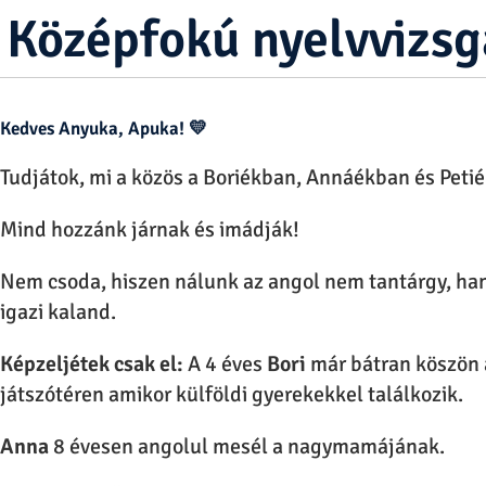
Középfokú nyelvvizsg
Kedves Anyuka, Apuka!
💛
Tudjátok, mi a közös a Boriékban, Annáékban és Peti
Mind hozzánk járnak és imádják!
Nem csoda, hiszen nálunk az angol nem tantárgy, h
igazi kaland.
Képzeljétek csak el:
A 4 éves
Bori
már bátran köszön 
játszótéren amikor külföldi gyerekekkel találkozik.
Anna
8 évesen angolul mesél a nagymamájának.