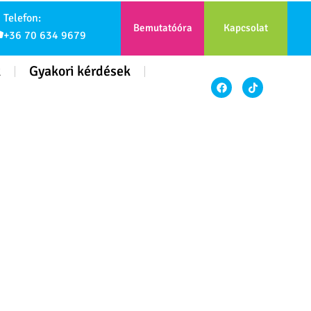
Telefon:
Bemutatóóra
Kapcsolat
+36 70 634 9679
k
Gyakori kérdések