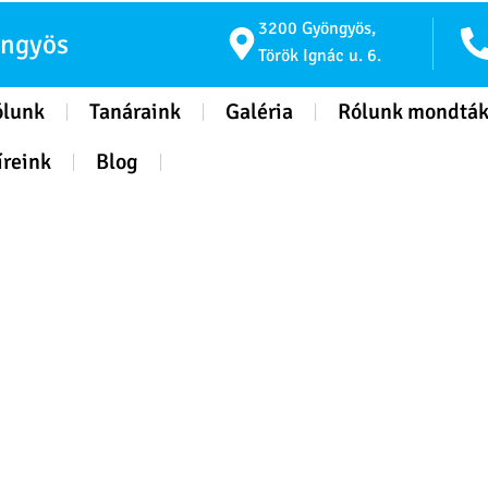
3200 Gyöngyös,
öngyös
Török Ignác u. 6.
ólunk
Tanáraink
Galéria
Rólunk mondtá
íreink
Blog