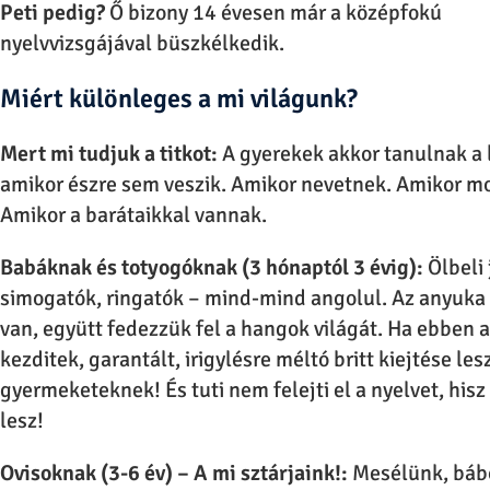
Peti pedig?
Ő bizony 14 évesen már a középfokú
nyelvvizsgájával büszkélkedik.
Miért különleges a mi világunk?
Mert mi tudjuk a titkot:
A gyerekek akkor tanulnak a 
amikor észre sem veszik. Amikor nevetnek. Amikor m
Amikor a barátaikkal vannak.
Babáknak és totyogóknak (3 hónaptól 3 évig):
Ölbeli 
simogatók, ringatók – mind-mind angolul. Az anyuka 
van, együtt fedezzük fel a hangok világát. Ha ebben 
kezditek, garantált, irigylésre méltó britt kiejtése les
gyermeketeknek! És tuti nem felejti el a nyelvet, his
lesz!
Ovisoknak (3-6 év) – A mi sztárjaink!:
Mesélünk, báb