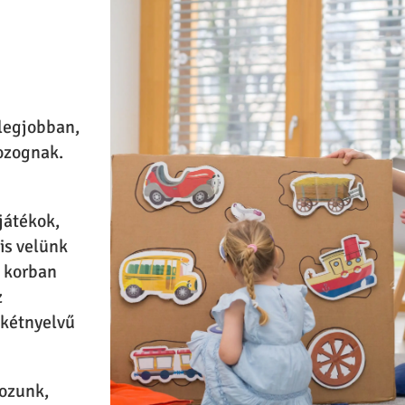
legjobban,
ozognak.
játékok,
is velünk
a korban
z
z kétnyelvű
ozunk,