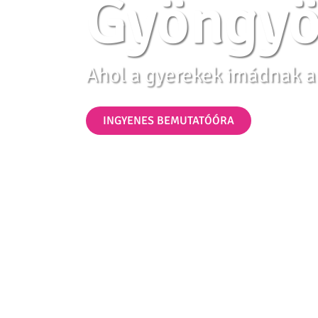
Gyöngyö
Ahol a gyerekek imádnak a
INGYENES BEMUTATÓÓRA