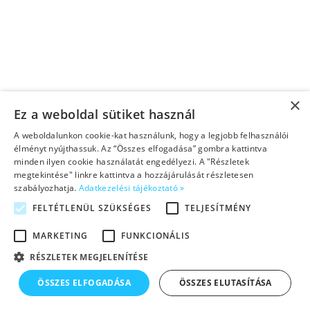
×
Ez a weboldal sütiket használ
A weboldalunkon cookie-kat használunk, hogy a legjobb felhasználói
élményt nyújthassuk. Az “Összes elfogadása” gombra kattintva
minden ilyen cookie használatát engedélyezi. A "Részletek
megtekintése" linkre kattintva a hozzájárulását részletesen
szabályozhatja.
Adatkezelési tájékoztató »
FELTÉTLENÜL SZÜKSÉGES
TELJESÍTMÉNY
MARKETING
FUNKCIONÁLIS
RÉSZLETEK MEGJELENÍTÉSE
ÖSSZES ELFOGADÁSA
ÖSSZES ELUTASÍTÁSA