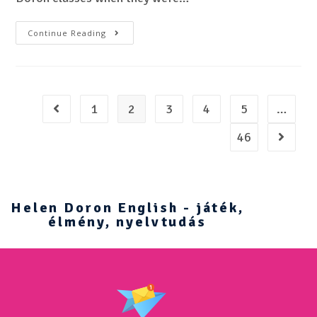
Continue Reading
1
2
3
4
5
…
46
Helen Doron English - játék,
élmény, nyelvtudás