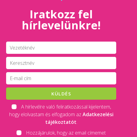
Iratkozz fel
hírlevelünkre!
KÜLDÉS
A hírlevélre való feliratkozással kijelentem,
hogy elolvastam és elfogadom az
Adatkezelési
tájékoztatót
.
Hozzájárulok, hogy az email címemet