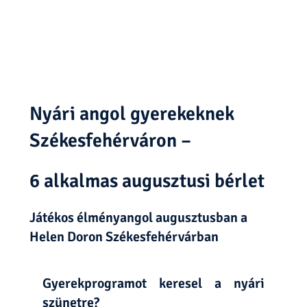
Próbáljátok ki ingyenes
bemutatóóránkat!
Elolvastam az
Adatvédelmi nyilatkozatot
, és
engedélyezem adataim elektronikus tárolását,
felhasználását további megkeresésekhez.