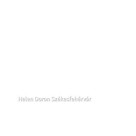
📅 Augusztus 3., 5., 10., 12., 17., 19.
🎯3-5 évesek: 9:00-9:45
🎯6-8 évesek: 10:00-10:45
🎯9-11 évesek: 11:00-12:00
A foglalkozásokat tapasztalt tanáraink
vezetik játékos, támogató légkörben –
ismerd meg
csapatunkat
!
Jelentkezés a nyári angol
foglalkozásokra
Székesfehérváron
⚠️ A helyek száma korlátozott, csoportonként