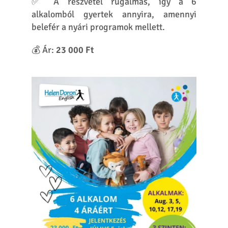
Próbáljátok ki ingyenes
bemutatóóránkat!
Elolvastam az
Adatvédelmi nyilatkozatot
, és
engedélyezem adataim elektronikus tárolását,