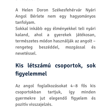
KÜLDÉS
Helen Doron English - ahol a
gyerekek az elsők!
Tanfolyamok
Extra tanfolyamok
Rólunk
Játék & tanulás