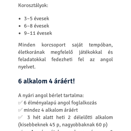
Csatlakozz
Blog
Kapcsolat
©2026 Copyright Helen Doron Group Ltd. – Minden jog fenntartva!
Adatkezelési tájékoztató