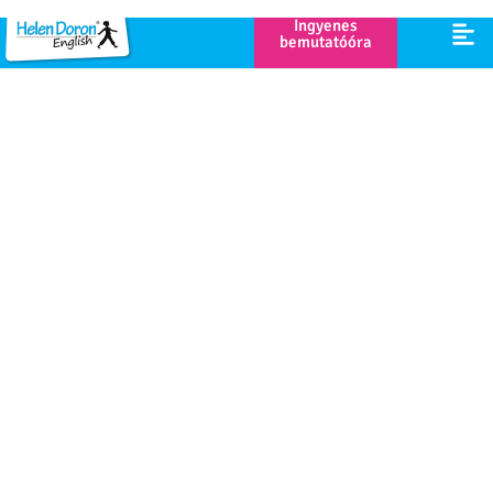
új szókincs gyakorlására
👉 kezdőknek is, akik még nem tanultak
angolul, de nyitottak egy vidám nyári
programra
👉 minden gyermeknek, aki szeretne jó
hangulatban, közösségben angolozni a
szünidőben
Sok család pont a nyári időszakban talál
ránk, hiszen ilyenkor a gyerekek
felszabadultabban próbálnak ki új dolgokat,
és könnyebben kapcsolódnak be az angol
foglalkozásokba.
Időpontok