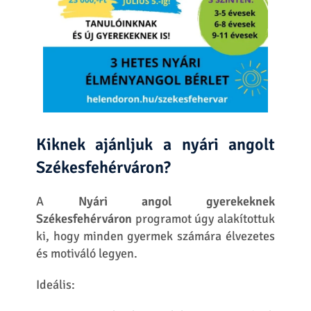
felhasználását további megkeresésekhez.
KÜLDÉS