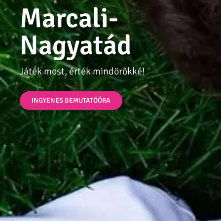
Marcali-
Nagyatád
Játék most, érték mindörökké!
INGYENES BEMUTATÓÓRA