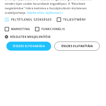
pozitív visszajelzés segít abban, hogy könnyedén,
minden ilyen cookie használatát engedélyezi. A "Részletek
örömmel és magabiztosan sajátítsák el a nyelvet.
megtekintése" linkre kattintva a hozzájárulását részletesen
szabályozhatja.
Adatkezelési tájékoztató »
A kis csoportos foglalkozások lehetővé teszik, hogy
FELTÉTLENÜL SZÜKSÉGES
TELJESÍTMÉNY
minden gyermek megkapja a neki járó figyelmet, és
MARKETING
FUNKCIONÁLIS
a saját tempójában fejlődhessen
RÉSZLETEK MEGJELENÍTÉSE
ÖSSZES ELFOGADÁSA
ÖSSZES ELUTASÍTÁSA
Hírek, érdekességek