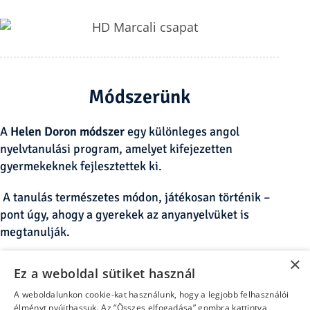
Módszerünk
A
Helen Doron módszer
egy különleges angol
nyelvtanulási program, amelyet kifejezetten
gyermekeknek fejlesztettek ki.
A tanulás természetes módon, játékosan történik –
pont úgy, ahogy a gyerekek az anyanyelvüket is
megtanulják.
×
A gyerekek dalokon, játékokon, meséken és
Ez a weboldal sütiket használ
mozgásos tevékenységeken keresztül ismerkednek
A weboldalunkon cookie-kat használunk, hogy a legjobb felhasználói
meg az angol nyelvvel. A gyakori ismétlés és a
élményt nyújthassuk. Az “Összes elfogadása” gombra kattintva