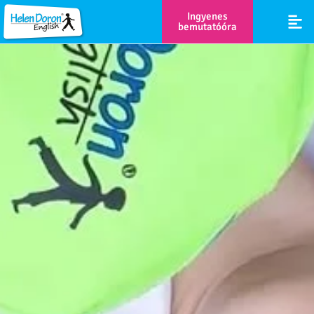
Ingyenes
bemutatóóra
Rólunk m
Gyakori k