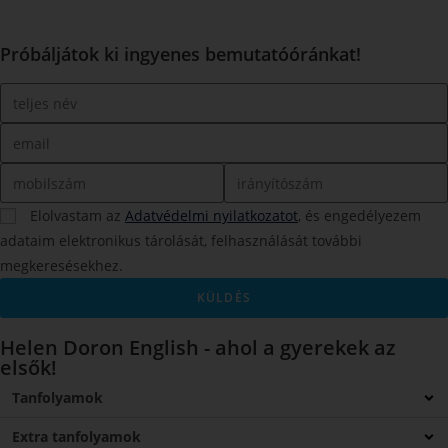
Próbáljátok ki ingyenes bemutatóóránkat!
Elolvastam az
Adatvédelmi nyilatkozatot
, és engedélyezem
adataim elektronikus tárolását, felhasználását további
megkeresésekhez.
KÜLDÉS
Helen Doron English - ahol a gyerekek az
elsők!
Tanfolyamok
Extra tanfolyamok