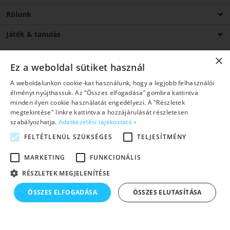
Rólunk
Játék & tanulás
Csatlakozz
×
Ez a weboldal sütiket használ
Blog
A weboldalunkon cookie-kat használunk, hogy a legjobb felhasználói
élményt nyújthassuk. Az “Összes elfogadása” gombra kattintva
Kapcsolat
minden ilyen cookie használatát engedélyezi. A "Részletek
megtekintése" linkre kattintva a hozzájárulását részletesen
szabályozhatja.
Adatkezelési tájékoztató »
FELTÉTLENÜL SZÜKSÉGES
TELJESÍTMÉNY
©2026 Copyright Helen Doron Group Ltd. – Minden jog fenntartva!
MARKETING
FUNKCIONÁLIS
RÉSZLETEK MEGJELENÍTÉSE
Adatkezelési tájékoztató
ÖSSZES ELFOGADÁSA
ÖSSZES ELUTASÍTÁSA