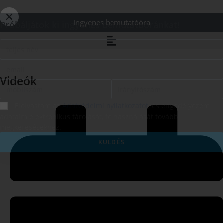
Ingyenes bemutatóóra
Próbáljátok ki ingyenes bemutatóóránkat!
Videók
Elolvastam az
Adatvédelmi nyilatkozatot
, és engedélyezem
adataim elektronikus tárolását, felhasználását további
megkeresésekhez.
KÜLDÉS