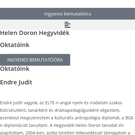
Ingyenes bemutatóóra
Helen Doron Hegyvidék
Oktatóink
INGYENES BEMUTATÓÓRA
Oktatóink
Endre Judit
Endre Judit vagyok, az ELTE-n angol nyelv és irodalom szakos
bölcsészként, tanárként és drámapedagógusként végeztem,
ezenkívül megszereztem a kulturális antropológia diplomát, a BGE-
n diplomáciát tanultam. A Hegyvidék Helen Doron tanodát én
alapítottam, 2004-ben, azóta töretlen lelkesedéssel támogatom a