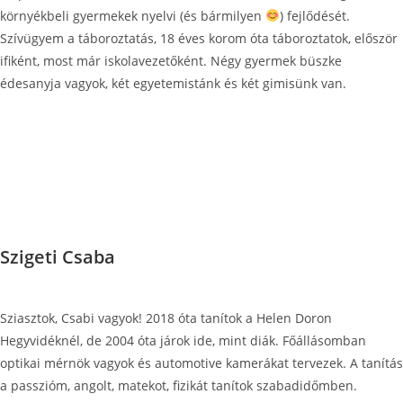
környékbeli gyermekek nyelvi (és bármilyen
) fejlődését.
Szívügyem a táboroztatás, 18 éves korom óta táboroztatok, először
ifiként, most már iskolavezetőként. Négy gyermek büszke
édesanyja vagyok, két egyetemistánk és két gimisünk van.
Szigeti Csaba
Sziasztok, Csabi vagyok! 2018 óta tanítok a Helen Doron
Hegyvidéknél, de 2004 óta járok ide, mint diák. Főállásomban
optikai mérnök vagyok és automotive kamerákat tervezek. A tanítás
a passzióm, angolt, matekot, fizikát tanítok szabadidőmben.