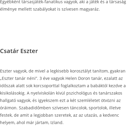
Egyébként társasjáték-fanatikus vagyok, aki a játék és a társaság
élménye mellett szabályokat is szívesen magyaráz.
Csatár Eszter
Eszter vagyok, de mivel a legkisebb korosztályt tanítom, gyakran
„Eszter tanár néni”. 3 éve vagyok Helen Doron tanár, ezalatt az
időszak alatt sok korcsoporttal foglalkoztam a babáktól kezdve a
kisikolásokig. A nyelviskolán kívül pszichológus és tanárszakos
hallgató vagyok, és igyekszem ezt a két szemléletet ötvözni az
óráimon. Szabadidőmben szívesen táncolok, sportolok, illetve
festek, de amit a legjobban szeretek, az az utazás, a kedvenc
helyem, ahol már jártam, Izland.