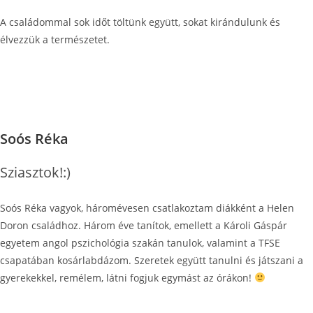
A családommal sok időt töltünk együtt, sokat kirándulunk és
élvezzük a természetet.
Soós Réka
Sziasztok!:)
Soós Réka vagyok, háromévesen csatlakoztam diákként a Helen
Doron családhoz. Három éve tanítok, emellett a Károli Gáspár
egyetem angol pszichológia szakán tanulok, valamint a TFSE
csapatában kosárlabdázom. Szeretek együtt tanulni és játszani a
gyerekekkel, remélem, látni fogjuk egymást az órákon!