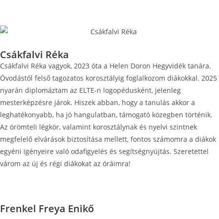
Csákfalvi Réka
Csákfalvi Réka vagyok, 2023 óta a Helen Doron Hegyvidék tanára.
Óvodástól felső tagozatos korosztályig foglalkozom diákokkal. 2025
nyarán diplomáztam az ELTE-n logopédusként, jelenleg
mesterképzésre járok. Hiszek abban, hogy a tanulás akkor a
leghatékonyabb, ha jó hangulatban, támogató közegben történik.
Az örömteli légkör, valamint korosztálynak és nyelvi szintnek
megfelelő elvárások biztosítása mellett, fontos számomra a diákok
egyéni igényeire való odafigyelés és segítségnyújtás. Szeretettel
várom az új és régi diákokat az óráimra!
Frenkel Freya Enikő