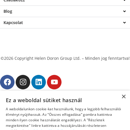
Blog
Kapcsolat
©2026 Copyright Helen Doron Group Ltd. – Minden jog fenntartva!
Adatkezelési tájékoztató
×
Ez a weboldal sütiket használ
Próbáljátok ki ingyenes bemutatóóránkat!
A weboldalunkon cookie-kat használunk, hogy a legjobb felhasználói
élményt nyújthassuk. Az “Összes elfogadása” gombra kattintva
minden ilyen cookie használatát engedélyezi. A "Részletek
megtekintése" linkre kattintva a hozzájárulását részletesen