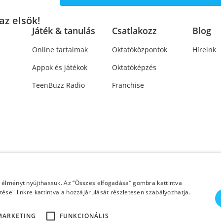
az elsők!
Játék & tanulás
Csatlakozz
Blog
Online tartalmak
Oktatóközpontok
Híreink
Appok és játékok
Oktatóképzés
TeenBuzz Radio
Franchise
i élményt nyújthassuk. Az “Összes elfogadása” gombra kattintva
ése" linkre kattintva a hozzájárulását részletesen szabályozhatja.
pyright Helen Doron Group Ltd. | Minden jog
MARKETING
FUNKCIONÁLIS