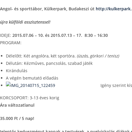
Angol- és sporttábor, Külkerpark, Budakeszi út
http://kulkerpark
újra külföldi asszisztenssel!
IDEJE:
2015.07.06 – 10. és
2015.
07.13 – 17. 8:30 – 16:30
PROGRAM:
Délelőtt: Két angolóra, két sportóra.
(úszás, görkori / tenisz)
Délután: Kézműves, pancsolás, szabad játék
Kirándulás
A végén bemutató előadás
Igény szerint k
KORCSOPORT: 3-13 éves korig
Ára változatlanul
35.000 Ft / 5 nap!
Jelentős kedvezményt kapnak a testvérek, a nyelviskolás diákok é