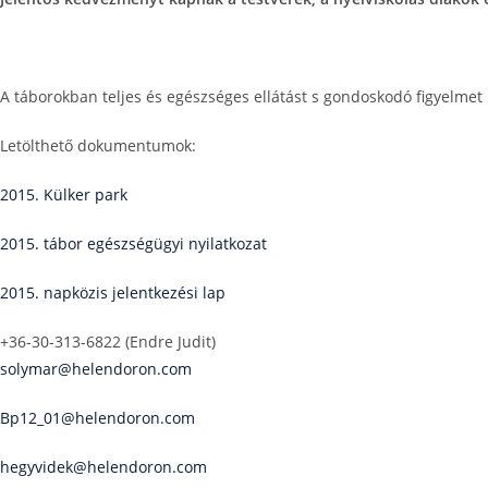
A táborokban teljes és egészséges ellátást s gondoskodó figyelme
Letölthető dokumentumok:
2015. Külker park
2015. tábor egészségügyi nyilatkozat
2015. napközis jelentkezési lap
+36-30-313-6822 (Endre Judit)
solymar@helendoron.com
Bp12_01@helendoron.com
hegyvidek@helendoron.com