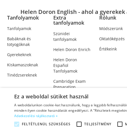
Helen Doron English - ahol a gyerekek 
Tanfolyamok
Extra
Rólunk
tanfolyamok
Tanfolyamok
Módszerünk
Szünidei
Babáknak és
Oktatóképzés
tanfolyamok
totyogóknak
Értékeink
Helen Doron Enrich
Gyerekeknek
Helen Doron
Kiskamaszoknak
Español
Tanfolyamok
Tinédzsereknek
Cambridge Exam
Preparation
Ez a weboldal sütiket használ
A weboldalunkon cookie-kat használunk, hogy a legjobb felhasználó
minden ilyen cookie használatát engedélyezi. A "Részletek megtekint
Adatkezelési tájékoztató »
Adatkezelési tájékoztató
|
Üzletszabályzat (ÁSZF)
©2026 Co
FELTÉTLENÜL SZÜKSÉGES
TELJESÍTMÉNY