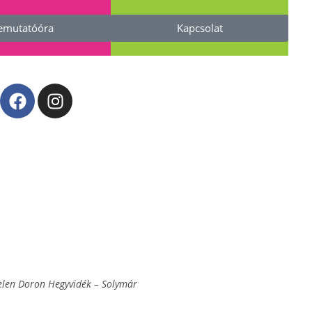
emutatóóra
Kapcsolat
Helen Doron Hegyvidék – Solymár