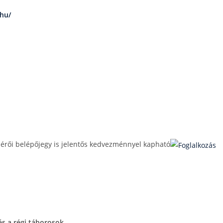
.hu/
ísérői belépőjegy is jelentős kedvezménnyel kapható
s a régi táborosok.