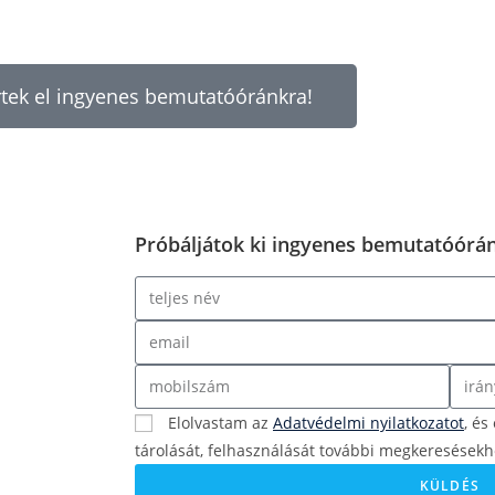
tek el ingyenes bemutatóóránkra!
Próbáljátok ki ingyenes bemutatóórán
Elolvastam az
Adatvédelmi nyilatkozatot
, é
tárolását, felhasználását további megkeresésekh
KÜLDÉS