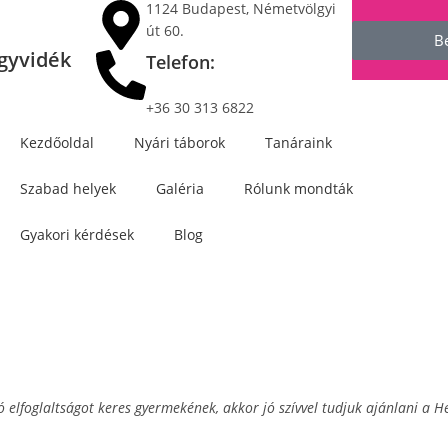
1124 Budapest, Németvölgyi
út 60.
B
gyvidék
Telefon:
+36 30 313 6822
Kezdőoldal
Nyári táborok
Tanáraink
Szabad helyek
Galéria
Rólunk mondták
Gyakori kérdések
Blog
ó elfoglaltságot keres gyermekének, akkor j
ó szívvel tudjuk ajánlani a 