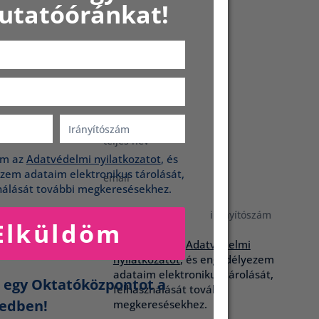
Próbáljátok ki
utatóóránkat!
ingyenes
bemutatóóránka
t!
am az
Adatvédelmi nyilatkozatot
, és
zem adataim elektronikus tárolását,
nálását további megkeresésekhez.
Elküldöm
Elolvastam az
Adatvédelmi
nyilatkozatot
, és engedélyezem
adataim elektronikus tárolását,
j egy Oktatóközpontot a
felhasználását további
ledben!
megkeresésekhez.