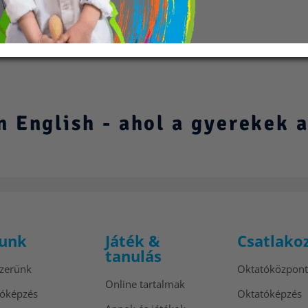
 English - ahol a gyerekek a
unk
Játék &
Csatlako
tanulás
zerünk
Oktatóközpon
Online tartalmak
tóképzés
Oktatóképzés