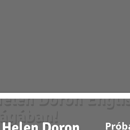
elen Doron Engli
lágában!
 Helen Doron
Prób