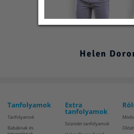
Helen Doron
Tanfolyamok
Extra
Ról
tanfolyamok
Tanfolyamok
Móds
Szünidei tanfolyamok
Babáknak és
Okta
totyogóknak