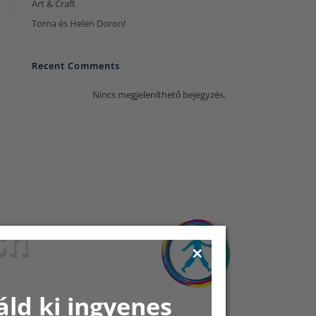
Art & Craft
Torna és Helen Doron!
Recent Comments
Nincs megjeleníthető bejegyzés.
sh
áld ki ingyenes