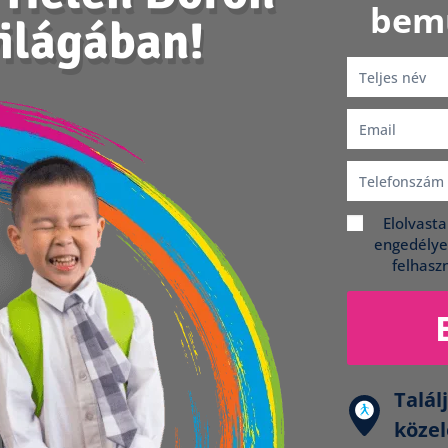
bem
világában!
Elolvast
engedélye
felhasz
Talál
köze