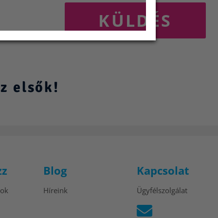
KÜLDÉS
z elsők!
zz
Blog
Kapcsolat
tok
Híreink
Ügyfélszolgálat