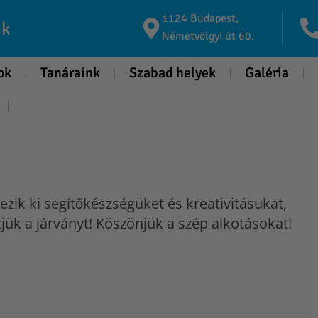
1124 Budapest,
ék
Németvölgyi út 60.
ok
Tanáraink
Szabad helyek
Galéria
ezik ki segítőkészségüket és kreativitásukat,
jük a járványt! Köszönjük a szép alkotásokat!