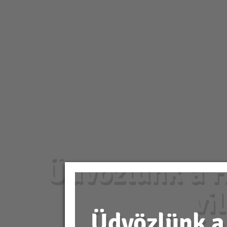
Üdvözlünk a H
vi
Üdvözlünk a