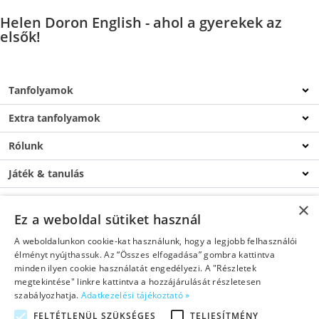
Helen Doron English - ahol a gyerekek az
elsők!
Tanfolyamok
Extra tanfolyamok
Rólunk
Játék & tanulás
Csatlakozz
×
Ez a weboldal sütiket használ
Blog
A weboldalunkon cookie-kat használunk, hogy a legjobb felhasználói
élményt nyújthassuk. Az “Összes elfogadása” gombra kattintva
Kapcsolat
minden ilyen cookie használatát engedélyezi. A "Részletek
megtekintése" linkre kattintva a hozzájárulását részletesen
szabályozhatja.
Adatkezelési tájékoztató »
FELTÉTLENÜL SZÜKSÉGES
TELJESÍTMÉNY