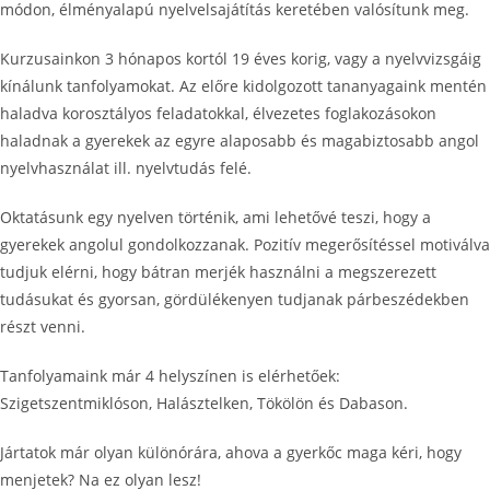
módon, élményalapú nyelvelsajátítás keretében valósítunk meg.
Kurzusainkon 3 hónapos kortól 19 éves korig, vagy a nyelvvizsgáig
kínálunk tanfolyamokat. Az előre kidolgozott tananyagaink mentén
haladva korosztályos feladatokkal, élvezetes foglakozásokon
haladnak a gyerekek az egyre alaposabb és magabiztosabb angol
nyelvhasználat ill. nyelvtudás felé.
Oktatásunk egy nyelven történik, ami lehetővé teszi, hogy a
gyerekek angolul gondolkozzanak. Pozitív megerősítéssel motiválva
tudjuk elérni, hogy bátran merjék használni a megszerezett
tudásukat és gyorsan, gördülékenyen tudjanak párbeszédekben
részt venni.
Tanfolyamaink már 4 helyszínen is elérhetőek:
Szigetszentmiklóson, Halásztelken, Tökölön és Dabason.
Jártatok már olyan különórára, ahova a gyerkőc maga kéri, hogy
menjetek? Na ez olyan lesz!