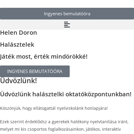
Ingyenes bemutatóóra
Helen Doron
Halásztelek
Játék most, érték mindörökké!
INGYENES BEMUTATÓÓRA
Üdvözlünk!
Üdvözlünk halásztelki oktatóközpontunkban!
Köszönjük, hogy ellátogattál nyelviskolánk honlapjára!
Ezek szerint érdeklődsz a gyerekek hatékony nyelvtanítása iránt,
melyet mi kis csoportos foglalkozásainkon, játékos, interaktív