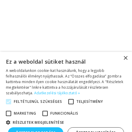
Beleegyezés
Elolvastam az
, és
adatvédelmi nyilatkozatot
engedélyezem adataim elektronikus tárolását,
felhasználását további megkeresésekhez.
Elküldöm
Megszakítás
Eszköztár megnyitása
×
Ez a weboldal sütiket használ
Akadálymentesítés eszközei
A weboldalunkon cookie-kat használunk, hogy a legjobb
Betűméret növelése
felhasználói élményt nyújthassuk. Az “Összes elfogadása” gombra
kattintva minden ilyen cookie használatát engedélyezi. A "Részletek
Betűméret csökkentése
megtekintése" linkre kattintva a hozzájárulását részletesen
Szürkeárnyalatos
szabályozhatja.
Adatkezelési tájékoztató »
Magas kontraszt
FELTÉTLENÜL SZÜKSÉGES
TELJESÍTMÉNY
Negatív kontraszt
Világos háttér
MARKETING
FUNKCIONÁLIS
Hivatkozások aláhúzása
RÉSZLETEK MEGJELENÍTÉSE
Olvasható betűtípus