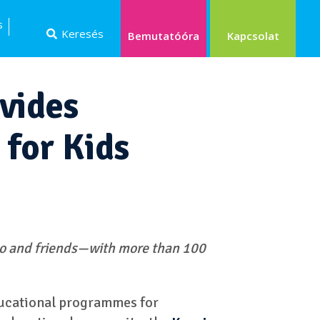
s
Keresés
Kapcsolat
Bemutatóóra
vides
 for Kids
roo and friends—with more than 100
educational programmes for