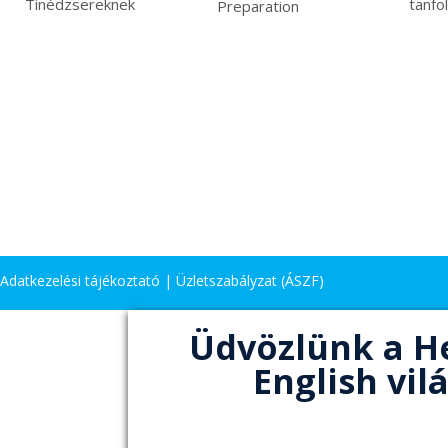
Tinédzsereknek
tanfo
Preparation
Adatkezelési tájékoztató
|
Üzletszabályzat (ÁSZF)
Üdvözlünk a H
English vil