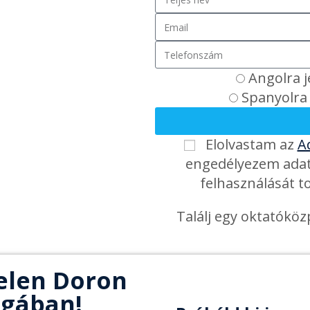
Angolra 
Spanyolra
Elolvastam az
A
engedélyezem adata
felhasználását 
Találj egy oktatókö
elen Doron
ágában!