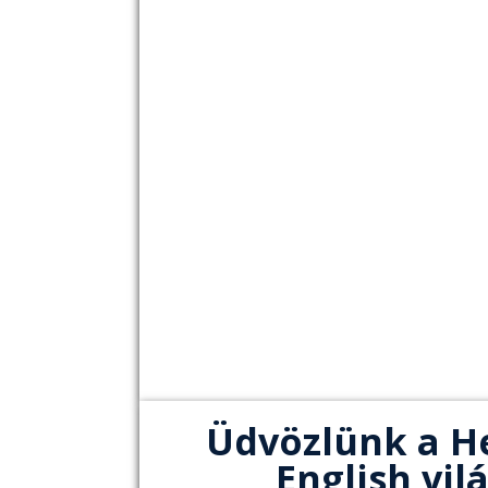
Üdvözlünk a H
English vil