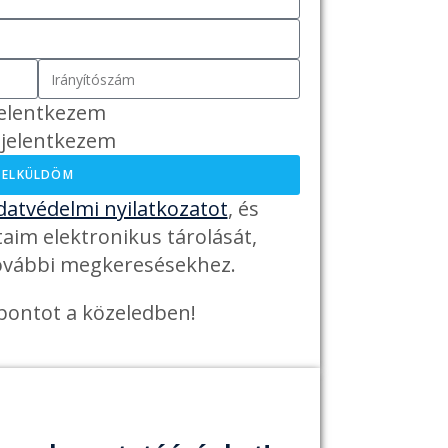
jelentkezem
 jelentkezem
ELKÜLDÖM
datvédelmi nyilatkozatot
, és
im elektronikus tárolását,
további megkeresésekhez.
zpontot a közeledben!