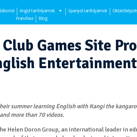
 táborok
Angol tanfolyamok
Spanyol tanfolyamok
Oktatóképzé
Franchise
Blog
 Club Games Site Pro
glish Entertainment
y their summer learning English with Kangi the kanga
and more than 70 videos.
 the Helen Doron Group, an international leader in 