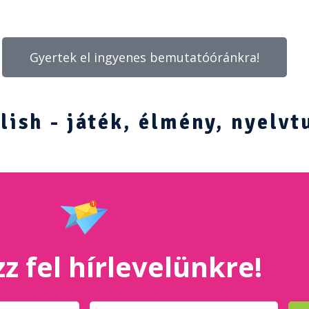
Gyertek el ingyenes bemutatóóránkra!
ish - játék, élmény, nyelvt
z fel hírlevelünkre!