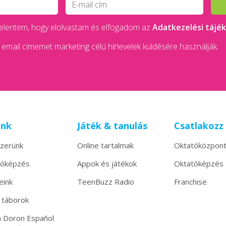
 kijelentem, hogy elolvastam és elfogadom az
Adatkezelési tájé
email címemet marketing célú hírlevelek küldésére használják.
unk
Játék & tanulás
Csatlakozz
zerünk
Online tartalmak
Oktatóközpon
tóképzés
Appok és játékok
Oktatóképzés
eink
TeenBuzz Radio
Franchise
 táborok
 Doron Español