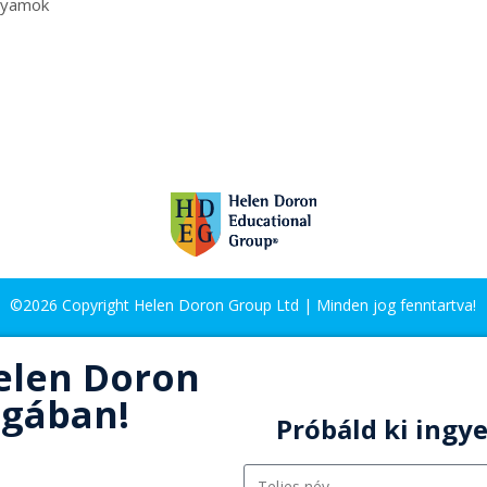
lyamok
©2026 Copyright Helen Doron Group Ltd | Minden jog fenntartva!
elen Doron
ágában!
Próbáld ki ingy