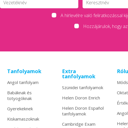
A hírlevélre való feliratkozással
Hozzájárulok, hogy az 
Tanfolyamok
Extra
Ról
tanfolyamok
Angol tanfolyam
Móds
Szünidei tanfolyamok
Babáknak és
Okta
Helen Doron Enrich
totyogóknak
Érték
Helen Doron Español
Gyerekeknek
Angol
tanfolyamok
Kiskamaszoknak
Helen
Cambridge Exam