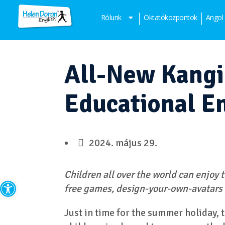
Rólunk
Oktatóközpontok
Angol
All-New Kangi
Educational En
2024. május 29.
Children all over the world can enjo
Eszköztár megnyitása
free games, design-your-own-avatars 
Just in time for the summer holiday,