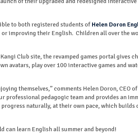
 launch of their upgraded and redesigned interactive
ble to both registered students of
Helen Doron Engl
 or improving their English. Children all over the wo
 Kangi Club site, the revamped games portal gives chi
 own avatars, play over 100 interactive games and wat
enjoying themselves,” comments Helen Doron, CEO of
ur professional pedagogic team and provides an imm
an progress naturally, at their own pace, which builds
ild can learn English all summer and beyond!