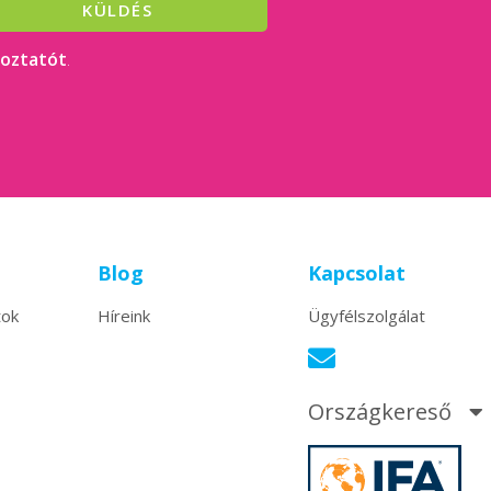
KÜLDÉS
koztatót
.
Blog
Kapcsolat
tok
Híreink
Ügyfélszolgálat
Országkereső