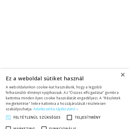
acebook
Instagram
Twitter
Linkedin
Youtube
Adatkezelési tájékoztató
|
Üzletszabályzat (ÁSZF)
©2026 Copyright Helen Doron Group Ltd |
Minden jog fenntartva!
Megszakítás
Eszköztár megnyitása
×
Ez a weboldal sütiket használ
Akadálymentesítés eszközei
A weboldalunkon cookie-kat használunk, hogy a legjobb
Betűméret növelése
felhasználói élményt nyújthassuk. Az “Összes elfogadása” gombra
kattintva minden ilyen cookie használatát engedélyezi. A "Részletek
Betűméret csökkentése
megtekintése" linkre kattintva a hozzájárulását részletesen
Szürkeárnyalatos
szabályozhatja.
Adatkezelési tájékoztató »
Magas kontraszt
FELTÉTLENÜL SZÜKSÉGES
TELJESÍTMÉNY
Negatív kontraszt
Világos háttér
MARKETING
FUNKCIONÁLIS