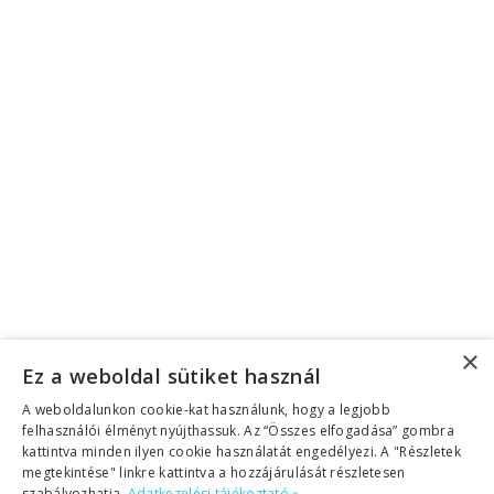
Telefonszám
Irányítószám
Válassz nyelvet
Angolra jelentkezem
Spanyolra jelentkezem
Beleegyezés
Elolvastam az
, és
adatvédelmi nyilatkozatot
engedélyezem adataim elektronikus tárolását,
felhasználását további megkeresésekhez.
Elküldöm
Megszakítás
Eszköztár megnyitása
Akadálymentesítés eszközei
×
Ez a weboldal sütiket használ
Betűméret növelése
Betűméret csökkentése
A weboldalunkon cookie-kat használunk, hogy a legjobb
felhasználói élményt nyújthassuk. Az “Összes elfogadása” gombra
Szürkeárnyalatos
kattintva minden ilyen cookie használatát engedélyezi. A "Részletek
Magas kontraszt
megtekintése" linkre kattintva a hozzájárulását részletesen
szabályozhatja.
Adatkezelési tájékoztató »