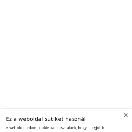
Twitter
Linkedin
Youtube
Facebook
Instagram
Twitter
Linkedin
Youtube
Adatkezelési tájékoztató
|
Üzletszabályzat (ÁSZF)
©2026 Copyright Helen Doron Group Ltd |
Minden jog fenntartva!
Megszakítás
Eszköztár megnyitása
Akadálymentesítés eszközei
×
Ez a weboldal sütiket használ
Betűméret növelése
A weboldalunkon cookie-kat használunk, hogy a legjobb