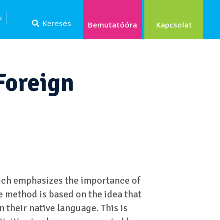
s
Keresés
Kapcsolat
Bemutatóóra
Foreign
ich emphasizes the importance of
e method is based on the idea that
 their native language. This is