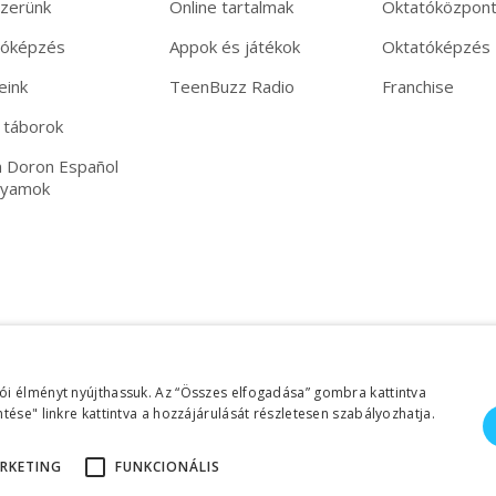
zerünk
Online tartalmak
Oktatóközpon
tóképzés
Appok és játékok
Oktatóképzés
eink
TeenBuzz Radio
Franchise
 táborok
 Doron Español
lyamok
ói élményt nyújthassuk. Az “Összes elfogadása” gombra kattintva
tése" linkre kattintva a hozzájárulását részletesen szabályozhatja.
RKETING
FUNKCIONÁLIS
©2026 Copyright Helen Doron Group Ltd | Minden jog fenntartva!