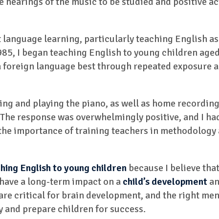
earings of the music to be studied and positive act
at language learning, particularly teaching English a
85, I began teaching English to young children aged 1
 a foreign language best through repeated exposure 
ing and playing the piano, as well as home recording
The response was overwhelmingly positive, and I ha
 the importance of training teachers in methodology
hing English to young children
because I believe tha
n have a long-term impact on a
child’s development
an
fe are critical for brain development, and the right m
y and prepare children for success.