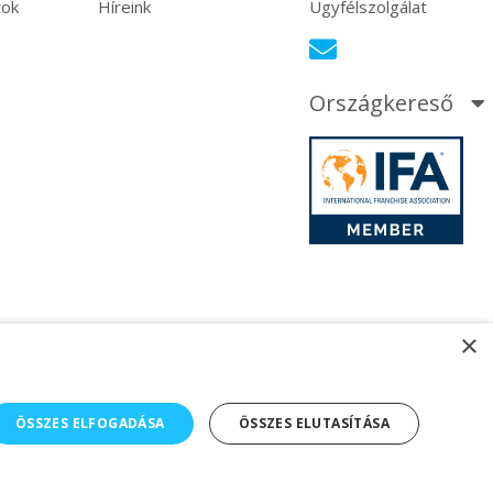
tok
Híreink
Ügyfélszolgálat
Országkereső
×
ÖSSZES ELFOGADÁSA
ÖSSZES ELUTASÍTÁSA