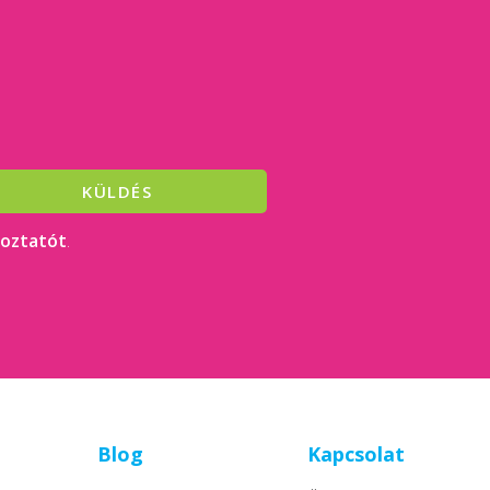
KÜLDÉS
koztatót
.
Blog
Kapcsolat