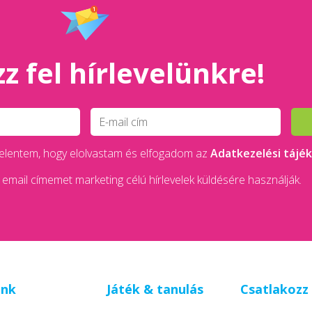
z fel hírlevelünkre!
 kijelentem, hogy elolvastam és elfogadom az
Adatkezelési tájé
email címemet marketing célú hírlevelek küldésére használják.
unk
Játék & tanulás
Csatlakozz