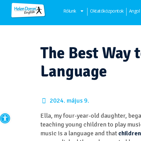
Rólunk
Oktatóközpontok
Angol
The Best Way t
Language
2024. május 9.
Eszköztár megnyitása
Ella, my four-year-old daughter, bega
teaching young children to play musi
music is a language and that
children