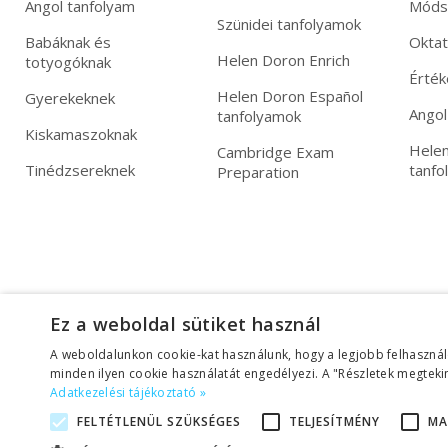
Angol tanfolyam
Móds
Szünidei tanfolyamok
Babáknak és
Okta
Helen Doron Enrich
totyogóknak
Érték
Helen Doron Español
Gyerekeknek
Angol
tanfolyamok
Kiskamaszoknak
Helen
Cambridge Exam
Tinédzsereknek
tanfo
Preparation
Ez a weboldal sütiket használ
A weboldalunkon cookie-kat használunk, hogy a legjobb felhasznál
minden ilyen cookie használatát engedélyezi. A "Részletek megtekin
Adatkezelési tájékoztató »
FELTÉTLENÜL SZÜKSÉGES
TELJESÍTMÉNY
MA
Adatkezelési tájékoztató
|
Üzletszabályzat (ÁSZF)