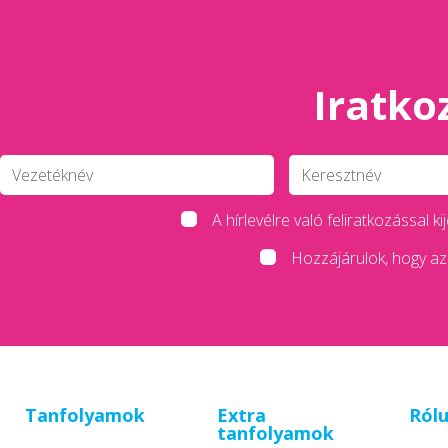
Iratkoz
A hírlevélre való feliratkozással
Hozzájárulok, hogy az 
Tanfolyamok
Extra
Ról
tanfolyamok