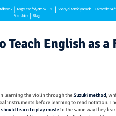
 táborok
Angol tanfolyamok
Spanyol tanfolyamok
Oktatóképzé
Franchise
Blog
o Teach English as a 
n learning the violin through the
Suzuki method
, wh
cal instruments before learning to read notation. Th
 should learn to play music
in the same way they learn